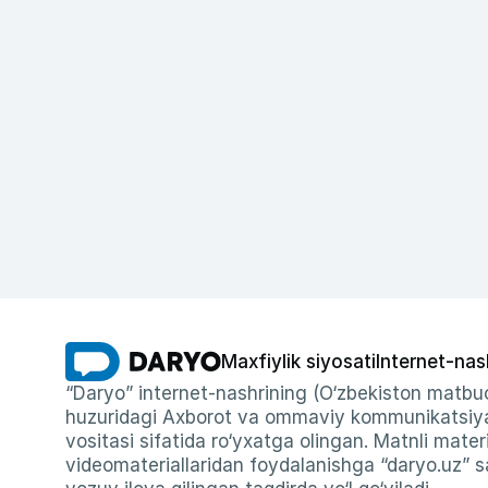
Maxfiylik siyosati
Internet-nas
“Daryo” internet-nashrining (O‘zbekiston matbuo
huzuridagi Axborot va ommaviy kommunikatsiyal
vositasi sifatida ro‘yxatga olingan. Matnli materi
videomateriallaridan foydalanishga “daryo.uz” sa