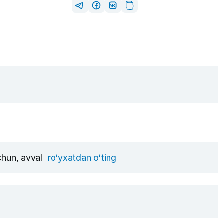
uchun, avval
ro‘yxatdan o‘ting