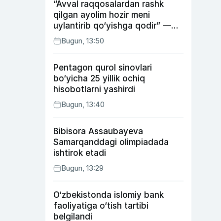
“Avval raqqosalardan rashk
qilgan ayolim hozir meni
uylantirib qo‘yishga qodir” —
Anvar Sobirov davlat ishidagi
Bugun, 13:50
faoliyati va o‘g‘il tarbiyasidagi
xatosi haqida gapirdi
Pentagon qurol sinovlari
bo‘yicha 25 yillik ochiq
hisobotlarni yashirdi
Bugun, 13:40
Bibisora Assaubayeva
Samarqanddagi olimpiadada
ishtirok etadi
Bugun, 13:29
O‘zbekistonda islomiy bank
faoliyatiga o‘tish tartibi
belgilandi