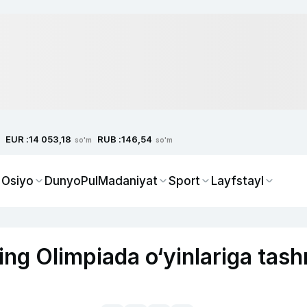
EUR :
RUB :
14 053,18
146,54
so'm
so'm
 Osiyo
Dunyo
Pul
Madaniyat
Sport
Layfstayl
g Olimpiada o‘yinlariga tashr