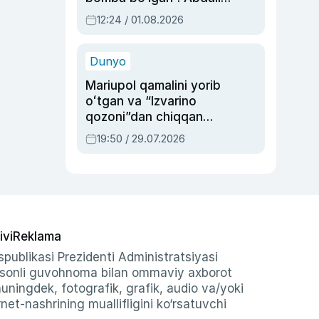
Oripovni siyosiy
12:24 / 01.08.2026
ayblovlardan asrab
qolgan voqea
Dunyo
Mariupol qamalini yorib
oʻtgan va “Izvarino
qozoni”dan chiqqan
qahramon — Ukraina
19:50 / 29.07.2026
armiyasi bosh
qoʻmondoni Drapatiy
haqida
ivi
Reklama
publikasi Prezidenti Administratsiyasi
-sonli guvohnoma bilan ommaviy axborot
shuningdek, fotografik, grafik, audio va/yoki
et-nashrining muallifligini ko‘rsatuvchi