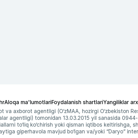
hr
Aloqa ma'lumotlari
Foydalanish shartlari
Yangiliklar arx
t va axborot agentligi (O‘zMAA, hozirgi O‘zbekiston Res
ar agentligi) tomonidan 13.03.2015 yil sanasida 0944
allarni to‘liq ko‘chirish yoki qisman iqtibos keltirishga, 
ytiga giperhavola mavjud bo‘lgan va/yoki “Daryo” intern