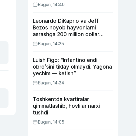
Bugun, 14:40
Leonardo DiKaprio va Jeff
Bezos noyob hayvonlarni
asrashga 200 million dollar
ajratdi
Bugun, 14:25
Luish Figo: “Infantino endi
obroʻsini tiklay olmaydi. Yagona
yechim — ketish”
Bugun, 14:24
Toshkentda kvartiralar
qimmatlashib, hovlilar narxi
tushdi
Bugun, 14:05