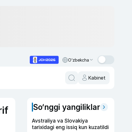
O‘zbekcha
Kabinet
So‘nggi yangiliklar
if
Avstraliya va Slovakiya
tarixidagi eng issiq kun kuzatildi