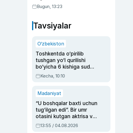
Bugun, 13:23
Tavsiyalar
O‘zbekiston
Toshkentda o‘pirilib
tushgan yo‘l qurilishi
bo‘yicha 6 kishiga sud
hukmi o‘qildi
Kecha, 10:10
Madaniyat
“U boshqalar baxti uchun
tug‘ilgan edi”. Bir umr
otasini kutgan aktrisa va
dublyaj ustasi Rimma
13:55 / 04.08.2026
Ahmedovaning