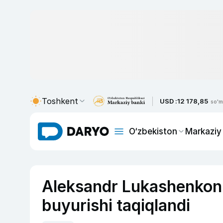
Toshkent
USD :
12 178,85
so'm
O‘zbekiston
Markaziy
Aleksandr Lukashenkonin
buyurishi taqiqlandi