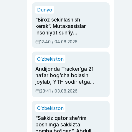
sinovlarga to‘la hayoti
Dunyo
“Biroz sekinlashish
kerak”. Mutaxassislar
insoniyat sun’iy
intellektni boshqara
12:40 / 04.08.2026
olmay qolishidan xavotir
bildirdi
O‘zbekiston
Andijonda Tracker’ga 21
nafar bog‘cha bolasini
joylab, YTH sodir etgan
ayolga sud hukmi o‘qildi
23:41 / 03.08.2026
O‘zbekiston
“Sakkiz qator she’rim
boshimga sakkizta
bomba bo‘lgan”. Abdulla