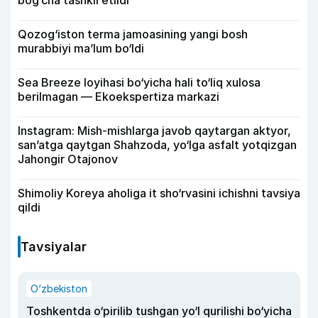
bog‘cha tashkil etildi
Qozog‘iston terma jamoasining yangi bosh
murabbiyi ma’lum bo‘ldi
Sea Breeze loyihasi bo‘yicha hali to‘liq xulosa
berilmagan — Ekoekspertiza markazi
Instagram: Mish-mishlarga javob qaytargan aktyor,
san’atga qaytgan Shahzoda, yo‘lga asfalt yotqizgan
Jahongir Otajonov
Shimoliy Koreya aholiga it sho‘rvasini ichishni tavsiya
qildi
Tavsiyalar
O‘zbekiston
Toshkentda o‘pirilib tushgan yo‘l qurilishi bo‘yicha