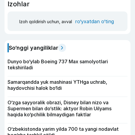
Izohlar
ro‘yxatdan o‘ting
Izoh qoldirish uchun, avval
So‘nggi yangiliklar
Dunyo bo‘ylab Boeing 737 Max samolyotlari
tekshiriladi
Samarqandda yuk mashinasi YTHga uchrab,
haydovchisi halok bo‘ldi
O‘zga sayyoralik obrazi, Disney bilan nizo va
Supermen bilan do‘stlik: aktyor Robin Uilyams
haqida ko‘pchilik bilmaydigan faktlar
O‘zbekistonda yarim yilda 700 ta yangi nodavlat