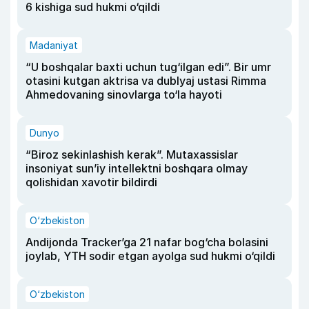
6 kishiga sud hukmi o‘qildi
Madaniyat
“U boshqalar baxti uchun tug‘ilgan edi”. Bir umr
otasini kutgan aktrisa va dublyaj ustasi Rimma
Ahmedovaning sinovlarga to‘la hayoti
Dunyo
“Biroz sekinlashish kerak”. Mutaxassislar
insoniyat sun’iy intellektni boshqara olmay
qolishidan xavotir bildirdi
O‘zbekiston
Andijonda Tracker’ga 21 nafar bog‘cha bolasini
joylab, YTH sodir etgan ayolga sud hukmi o‘qildi
O‘zbekiston