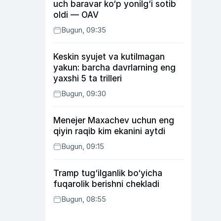
uch baravar ko‘p yonilg‘i sotib
oldi — OAV
Bugun, 09:35
Keskin syujet va kutilmagan
yakun: barcha davrlarning eng
yaxshi 5 ta trilleri
Bugun, 09:30
Menejer Maxachev uchun eng
qiyin raqib kim ekanini aytdi
Bugun, 09:15
Tramp tug‘ilganlik bo‘yicha
fuqarolik berishni chekladi
Bugun, 08:55