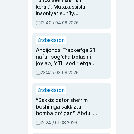
“Biroz sekinlashish
kerak”. Mutaxassislar
insoniyat sun’iy
intellektni boshqara
12:40 / 04.08.2026
olmay qolishidan xavotir
bildirdi
O‘zbekiston
Andijonda Tracker’ga 21
nafar bog‘cha bolasini
joylab, YTH sodir etgan
ayolga sud hukmi o‘qildi
23:41 / 03.08.2026
O‘zbekiston
“Sakkiz qator she’rim
boshimga sakkizta
bomba bo‘lgan”. Abdulla
Oripovni siyosiy
12:24 / 01.08.2026
ayblovlardan asrab
qolgan voqea