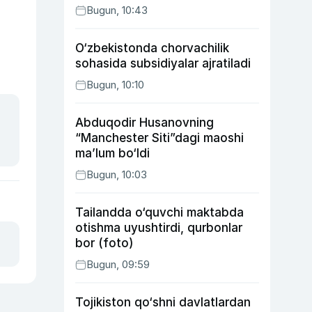
Bugun, 10:43
O‘zbekistonda chorvachilik
sohasida subsidiyalar ajratiladi
Bugun, 10:10
Abduqodir Husanovning
“Manchester Siti”dagi maoshi
ma’lum bo‘ldi
Bugun, 10:03
Tailandda o‘quvchi maktabda
otishma uyushtirdi, qurbonlar
bor (foto)
Bugun, 09:59
Tojikiston qo‘shni davlatlardan