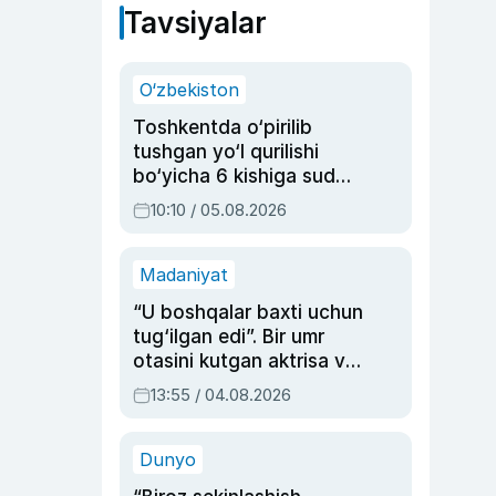
Tavsiyalar
O‘zbekiston
Toshkentda o‘pirilib
tushgan yo‘l qurilishi
bo‘yicha 6 kishiga sud
hukmi o‘qildi
10:10 / 05.08.2026
Madaniyat
“U boshqalar baxti uchun
tug‘ilgan edi”. Bir umr
otasini kutgan aktrisa va
dublyaj ustasi Rimma
13:55 / 04.08.2026
Ahmedovaning
sinovlarga to‘la hayoti
Dunyo