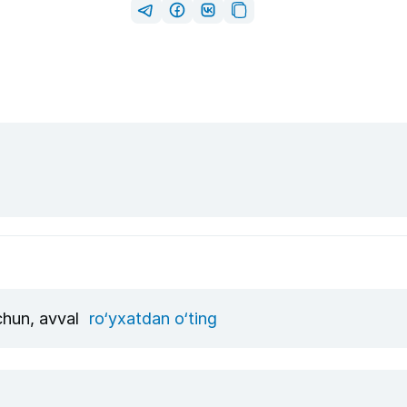
uchun, avval
ro‘yxatdan o‘ting