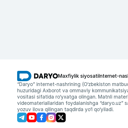
Maxfiylik siyosati
Internet-nas
“Daryo” internet-nashrining (O‘zbekiston matbuo
huzuridagi Axborot va ommaviy kommunikatsiyal
vositasi sifatida ro‘yxatga olingan. Matnli materi
videomateriallaridan foydalanishga “daryo.uz” sa
yozuv ilova qilingan taqdirda yo‘l qo‘yiladi.