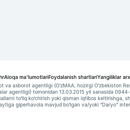
hr
Aloqa ma'lumotlari
Foydalanish shartlari
Yangiliklar arx
t va axborot agentligi (O‘zMAA, hozirgi O‘zbekiston Res
ar agentligi) tomonidan 13.03.2015 yil sanasida 0944
allarni to‘liq ko‘chirish yoki qisman iqtibos keltirishga, 
ytiga giperhavola mavjud bo‘lgan va/yoki “Daryo” intern