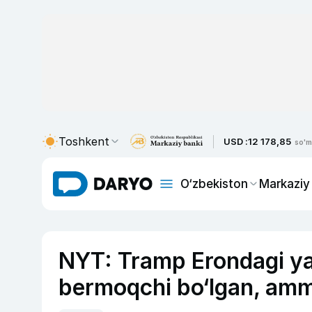
Toshkent
USD :
12 178,85
so'm
O‘zbekiston
Markaziy
NYT: Tramp Erondagi ya
bermoqchi bo‘lgan, amm