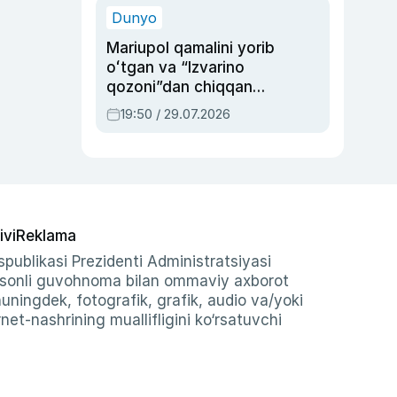
Dunyo
Mariupol qamalini yorib
oʻtgan va “Izvarino
qozoni”dan chiqqan
qahramon — Ukraina
19:50 / 29.07.2026
armiyasi bosh
qoʻmondoni Drapatiy
haqida
ivi
Reklama
publikasi Prezidenti Administratsiyasi
-sonli guvohnoma bilan ommaviy axborot
shuningdek, fotografik, grafik, audio va/yoki
et-nashrining muallifligini ko‘rsatuvchi