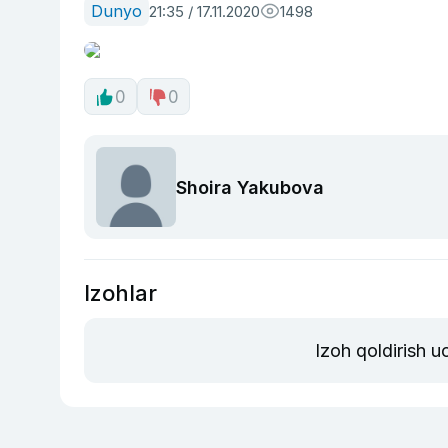
Dunyo
21:35 / 17.11.2020
1498
0
0
Shoira Yakubova
Izohlar
Izoh qoldirish 