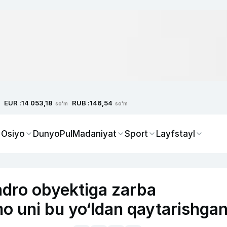
EUR :
RUB :
14 053,18
146,54
so'm
so'm
 Osiyo
Dunyo
Pul
Madaniyat
Sport
Layfstayl
dro obyektiga zarba
o uni bu yo‘ldan qaytarishga