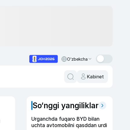
O‘zbekcha
Kabinet
So‘nggi yangiliklar
n
Urganchda fuqaro BYD bilan
uchta avtomobilni qasddan urdi