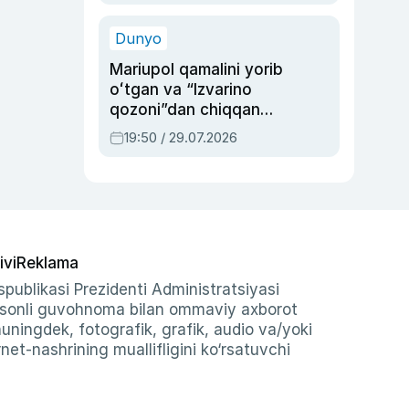
qolgan voqea
Dunyo
Mariupol qamalini yorib
oʻtgan va “Izvarino
qozoni”dan chiqqan
qahramon — Ukraina
19:50 / 29.07.2026
armiyasi bosh
qoʻmondoni Drapatiy
haqida
ivi
Reklama
publikasi Prezidenti Administratsiyasi
-sonli guvohnoma bilan ommaviy axborot
shuningdek, fotografik, grafik, audio va/yoki
et-nashrining muallifligini ko‘rsatuvchi