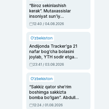
“Biroz sekinlashish
kerak”. Mutaxassislar
insoniyat sun’iy
intellektni boshqara
12:40 / 04.08.2026
olmay qolishidan xavotir
bildirdi
O‘zbekiston
Andijonda Tracker’ga 21
nafar bog‘cha bolasini
joylab, YTH sodir etgan
ayolga sud hukmi o‘qildi
23:41 / 03.08.2026
O‘zbekiston
“Sakkiz qator she’rim
boshimga sakkizta
bomba bo‘lgan”. Abdulla
Oripovni siyosiy
12:24 / 01.08.2026
ayblovlardan asrab