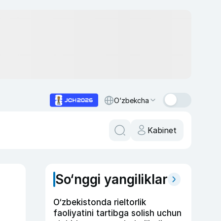
O‘zbekcha
Kabinet
So‘nggi yangiliklar
O‘zbekistonda rieltorlik
faoliyatini tartibga solish uchun