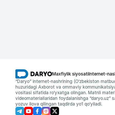
Maxfiylik siyosati
Internet-nas
“Daryo” internet-nashrining (O‘zbekiston matbuo
huzuridagi Axborot va ommaviy kommunikatsiyal
vositasi sifatida ro‘yxatga olingan. Matnli materi
videomateriallaridan foydalanishga “daryo.uz” sa
yozuv ilova qilingan taqdirda yo‘l qo‘yiladi.