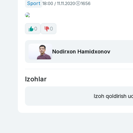
Sport
18:00 / 11.11.2020
1656
0
0
Nodirxon Hamidxonov
Izohlar
Izoh qoldirish 