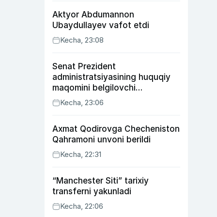
Aktyor Abdu­mannon
Ubaydullayev vafot etdi
Kecha, 23:08
Senat Prezident
administratsiyasining huquqiy
maqomini belgilovchi
konstitutsiyaviy qonunni
Kecha, 23:06
ma’qulladi
Axmat Qodirovga Checheniston
Qahramoni unvoni berildi
Kecha, 22:31
“Manchester Siti” tarixiy
transferni yakunladi
Kecha, 22:06