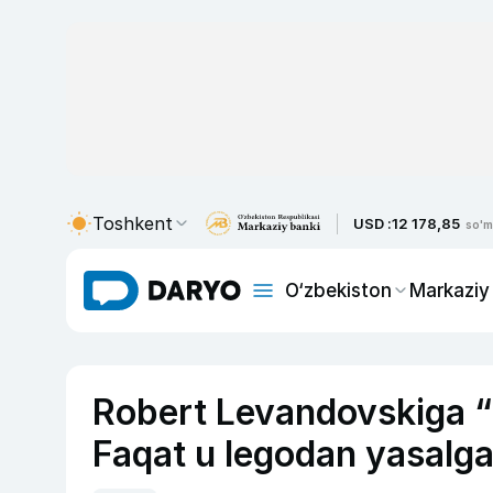
Toshkent
USD :
12 178,85
so'm
O‘zbekiston
Markaziy
Robert Levandovskiga “Ol
Faqat u legodan yasalga