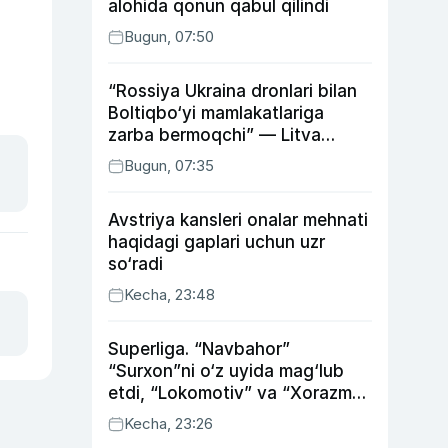
alohida qonun qabul qilindi
Bugun, 07:50
“Rossiya Ukraina dronlari bilan
Boltiqbo‘yi mamlakatlariga
zarba bermoqchi” — Litva
mudofaa vaziri
Bugun, 07:35
Avstriya kansleri onalar mehnati
haqidagi gaplari uchun uzr
so‘radi
Kecha, 23:48
Superliga. “Navbahor”
“Surxon”ni o‘z uyida mag‘lub
etdi, “Lokomotiv” va “Xorazm”
uyda g‘alaba qozondi
Kecha, 23:26