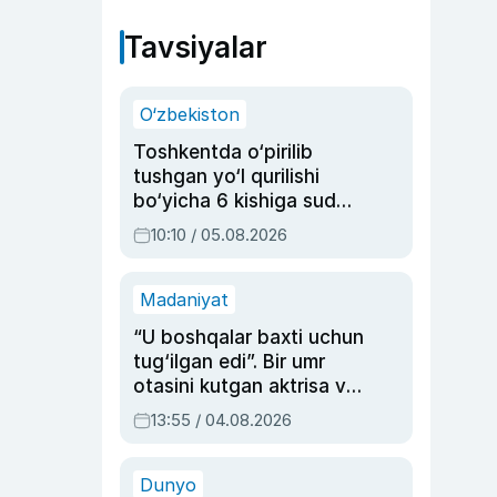
Tavsiyalar
O‘zbekiston
Toshkentda o‘pirilib
tushgan yo‘l qurilishi
bo‘yicha 6 kishiga sud
hukmi o‘qildi
10:10 / 05.08.2026
Madaniyat
“U boshqalar baxti uchun
tug‘ilgan edi”. Bir umr
otasini kutgan aktrisa va
dublyaj ustasi Rimma
13:55 / 04.08.2026
Ahmedovaning
sinovlarga to‘la hayoti
Dunyo