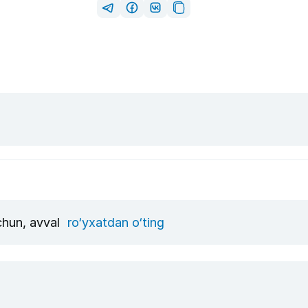
uchun, avval
ro‘yxatdan o‘ting