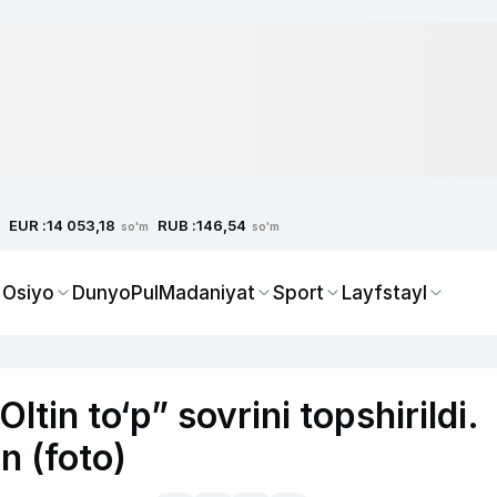
EUR :
RUB :
14 053,18
146,54
so'm
so'm
 Osiyo
Dunyo
Pul
Madaniyat
Sport
Layfstayl
tin to‘p” sovrini topshirildi.
n (foto)