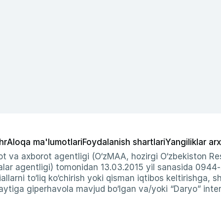
hr
Aloqa ma'lumotlari
Foydalanish shartlari
Yangiliklar arx
t va axborot agentligi (O‘zMAA, hozirgi O‘zbekiston Res
ar agentligi) tomonidan 13.03.2015 yil sanasida 0944
allarni to‘liq ko‘chirish yoki qisman iqtibos keltirishga, 
ytiga giperhavola mavjud bo‘lgan va/yoki “Daryo” intern