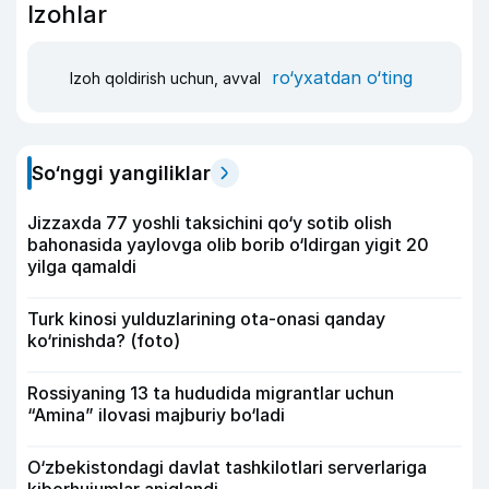
Izohlar
ro‘yxatdan o‘ting
Izoh qoldirish uchun, avval
So‘nggi yangiliklar
Jizzaxda 77 yoshli taksichini qo‘y sotib olish
bahonasida yaylovga olib borib o‘ldirgan yigit 20
yilga qamaldi
Turk kinosi yulduzlarining ota-onasi qanday
ko‘rinishda? (foto)
Rossiyaning 13 ta hududida migrantlar uchun
“Amina” ilovasi majburiy bo‘ladi
O‘zbekistondagi davlat tashkilotlari serverlariga