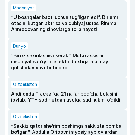
Madaniyat
“U boshqalar baxti uchun tug‘ilgan edi”. Bir umr
otasini kutgan aktrisa va dublyaj ustasi Rimma
Ahmedovaning sinovlarga to‘la hayoti
Dunyo
“Biroz sekinlashish kerak”. Mutaxassislar
insoniyat sun’iy intellektni boshqara olmay
qolishidan xavotir bildirdi
O‘zbekiston
Andijonda Tracker’ga 21 nafar bog‘cha bolasini
joylab, YTH sodir etgan ayolga sud hukmi o‘qildi
O‘zbekiston
“Sakkiz qator she’rim boshimga sakkizta bomba
bo‘lgan”. Abdulla Oripovni siyosiy ayblovlardan