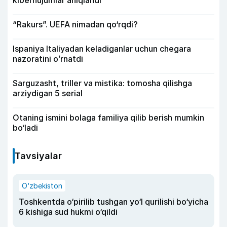
kiberhujumlar aniqlandi
“Rakurs”. UEFA nimadan qo‘rqdi?
Ispaniya Italiyadan keladiganlar uchun chegara
nazoratini oʻrnatdi
Sarguzasht, triller va mistika: tomosha qilishga
arziydigan 5 serial
Otaning ismini bolaga familiya qilib berish mumkin
bo‘ladi
Tavsiyalar
O‘zbekiston
Toshkentda o‘pirilib tushgan yo‘l qurilishi bo‘yicha
6 kishiga sud hukmi o‘qildi