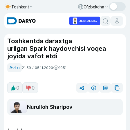
Toshkent
O‘zbekcha
Toshkentda daraxtga
urilgan Spark haydovchisi voqea
joyida vafot etdi
Avto
21:59 / 05.11.2020
1951
0
0
Nurulloh Sharipov