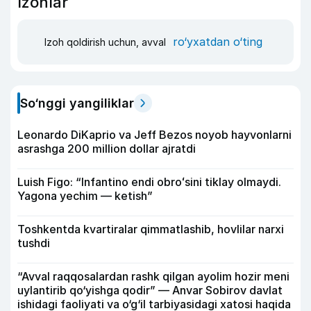
Izohlar
ro‘yxatdan o‘ting
Izoh qoldirish uchun, avval
So‘nggi yangiliklar
Leonardo DiKaprio va Jeff Bezos noyob hayvonlarni
asrashga 200 million dollar ajratdi
Luish Figo: “Infantino endi obroʻsini tiklay olmaydi.
Yagona yechim — ketish”
Toshkentda kvartiralar qimmatlashib, hovlilar narxi
tushdi
“Avval raqqosalardan rashk qilgan ayolim hozir meni
uylantirib qo‘yishga qodir” — Anvar Sobirov davlat
ishidagi faoliyati va o‘g‘il tarbiyasidagi xatosi haqida