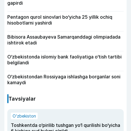
gapirdi
Pentagon qurol sinovlari bo‘yicha 25 yillik ochiq
hisobotlarni yashirdi
Bibisora Assaubayeva Samarqanddagi olimpiadada
ishtirok etadi
O‘zbekistonda islomiy bank faoliyatiga o‘tish tartibi
belgilandi
O‘zbekistondan Rossiyaga ishlashga borganlar soni
kamaydi
Tavsiyalar
O‘zbekiston
Toshkentda o‘pirilib tushgan yo‘l qurilishi bo‘yicha
6 kishiga sud hukmi o‘qildi