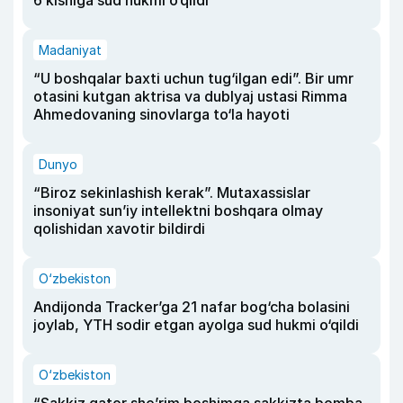
Madaniyat
“U boshqalar baxti uchun tug‘ilgan edi”. Bir umr
otasini kutgan aktrisa va dublyaj ustasi Rimma
Ahmedovaning sinovlarga to‘la hayoti
Dunyo
“Biroz sekinlashish kerak”. Mutaxassislar
insoniyat sun’iy intellektni boshqara olmay
qolishidan xavotir bildirdi
O‘zbekiston
Andijonda Tracker’ga 21 nafar bog‘cha bolasini
joylab, YTH sodir etgan ayolga sud hukmi o‘qildi
O‘zbekiston
“Sakkiz qator she’rim boshimga sakkizta bomba