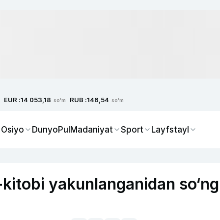
EUR :
RUB :
14 053,18
146,54
so'm
so'm
 Osiyo
Dunyo
Pul
Madaniyat
Sport
Layfstayl
-kitobi yakunlanganidan so‘ng