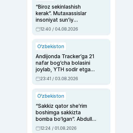
“Biroz sekinlashish
kerak”. Mutaxassislar
insoniyat sun’iy
intellektni boshqara
12:40 / 04.08.2026
olmay qolishidan xavotir
bildirdi
O‘zbekiston
Andijonda Tracker’ga 21
nafar bog‘cha bolasini
joylab, YTH sodir etgan
ayolga sud hukmi o‘qildi
23:41 / 03.08.2026
O‘zbekiston
“Sakkiz qator she’rim
boshimga sakkizta
bomba bo‘lgan”. Abdulla
Oripovni siyosiy
12:24 / 01.08.2026
ayblovlardan asrab