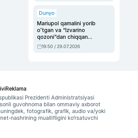
qolgan voqea
Dunyo
Mariupol qamalini yorib
oʻtgan va “Izvarino
qozoni”dan chiqqan
qahramon — Ukraina
19:50 / 29.07.2026
armiyasi bosh
qoʻmondoni Drapatiy
haqida
ivi
Reklama
publikasi Prezidenti Administratsiyasi
-sonli guvohnoma bilan ommaviy axborot
shuningdek, fotografik, grafik, audio va/yoki
et-nashrining muallifligini ko‘rsatuvchi