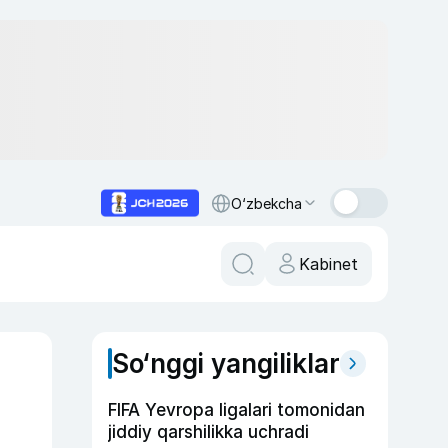
O‘zbekcha
Kabinet
So‘nggi yangiliklar
FIFA Yevropa ligalari tomonidan
jiddiy qarshilikka uchradi