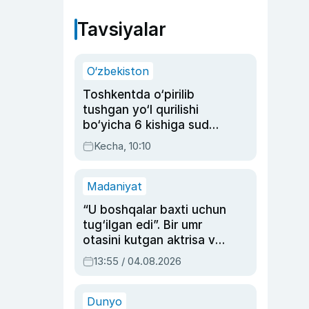
Tavsiyalar
O‘zbekiston
Toshkentda o‘pirilib
tushgan yo‘l qurilishi
bo‘yicha 6 kishiga sud
hukmi o‘qildi
Kecha, 10:10
Madaniyat
“U boshqalar baxti uchun
tug‘ilgan edi”. Bir umr
otasini kutgan aktrisa va
dublyaj ustasi Rimma
13:55 / 04.08.2026
Ahmedovaning
sinovlarga to‘la hayoti
Dunyo