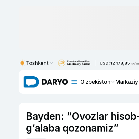
Toshkent
USD :
12 178,85
so'm
O‘zbekiston
Markaziy
Bayden: “Ovozlar hisob
g‘alaba qozonamiz”