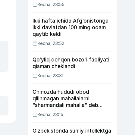
Kecha, 23:55
Ikki hafta ichida Afg‘onistonga
ikki davlatdan 100 ming odam
qaytib keldi
Kecha, 23:52
Qo‘yliq dehqon bozori faoliyati
qisman cheklandi
Kecha, 23:31
Chinozda hududi obod
qilinmagan mahallalarni
“sharmandali mahalla” deb
belgilash boshlandi
Kecha, 23:15
O‘zbekistonda sun‘iy intellektga