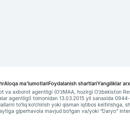
hr
Aloqa ma'lumotlari
Foydalanish shartlari
Yangiliklar arx
t va axborot agentligi (O‘zMAA, hozirgi O‘zbekiston Res
ar agentligi) tomonidan 13.03.2015 yil sanasida 0944
allarni to‘liq ko‘chirish yoki qisman iqtibos keltirishga, 
ytiga giperhavola mavjud bo‘lgan va/yoki “Daryo” intern