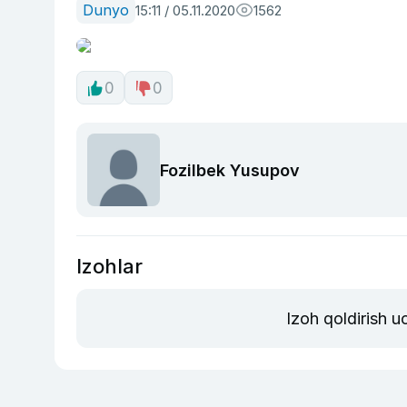
Dunyo
15:11 / 05.11.2020
1562
0
0
Fozilbek Yusupov
Izohlar
Izoh qoldirish 