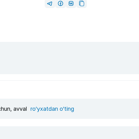
uchun, avval
ro‘yxatdan o‘ting