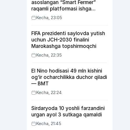
asoslangan “Smart Fermer”
raqamli platformasi ishga
tushiriladi
Kecha, 23:05
FIFA prezidenti saylovda yutish
uchun JCH-2030 finalini
Marokashga topshirmoqchi
Kecha, 22:35
El Nino hodisasi 49 mln kishini
og‘ir ocharchilikka duchor qiladi
— BMT
Kecha, 22:24
Sirdaryoda 10 yoshli farzandini
urgan ayol 3 sutkaga qamaldi
Kecha, 21:45