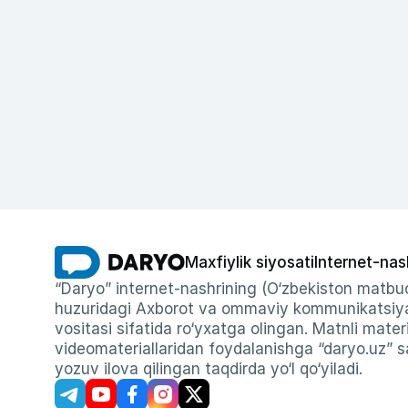
Maxfiylik siyosati
Internet-nas
“Daryo” internet-nashrining (O‘zbekiston matbuo
huzuridagi Axborot va ommaviy kommunikatsiyal
vositasi sifatida ro‘yxatga olingan. Matnli materi
videomateriallaridan foydalanishga “daryo.uz” sa
yozuv ilova qilingan taqdirda yo‘l qo‘yiladi.