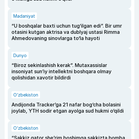
Madaniyat
“U boshqalar baxti uchun tug‘ilgan edi”. Bir umr
otasini kutgan aktrisa va dublyaj ustasi Rimma
Ahmedovaning sinovlarga to‘la hayoti
Dunyo
“Biroz sekinlashish kerak”. Mutaxassislar
insoniyat sun’iy intellektni boshqara olmay
qolishidan xavotir bildirdi
O‘zbekiston
Andijonda Tracker’ga 21 nafar bog‘cha bolasini
joylab, YTH sodir etgan ayolga sud hukmi o‘qildi
O‘zbekiston
“Sakkiz qator she’rim boshimga sakkizta bomba