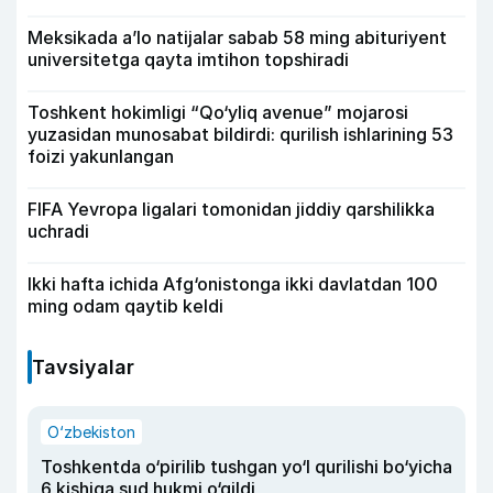
Meksikada a’lo natijalar sabab 58 ming abituriyent
universitetga qayta imtihon topshiradi
Toshkent hokimligi “Qo‘yliq avenue” mojarosi
yuzasidan munosabat bildirdi: qurilish ishlarining 53
foizi yakunlangan
FIFA Yevropa ligalari tomonidan jiddiy qarshilikka
uchradi
Ikki hafta ichida Afg‘onistonga ikki davlatdan 100
ming odam qaytib keldi
Tavsiyalar
O‘zbekiston
Toshkentda o‘pirilib tushgan yo‘l qurilishi bo‘yicha
6 kishiga sud hukmi o‘qildi