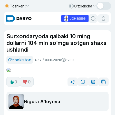
Toshkent
O‘zbekcha
Surxondaryoda qalbaki 10 ming
dollarni 104 mln so‘mga sotgan shaxs
ushlandi
O‘zbekiston
14:57 / 03.11.2020
1289
0
0
Nigora A'loyeva