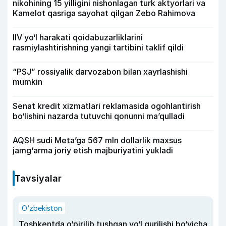
nikohining 15 yilligini nishonlagan turk aktyorlari va
Kamelot qasriga sayohat qilgan Zebo Rahimova
IIV yo‘l harakati qoidabuzarliklarini
rasmiylashtirishning yangi tartibini taklif qildi
“PSJ” rossiyalik darvozabon bilan xayrlashishi
mumkin
Senat kredit xizmatlari reklamasida ogohlantirish
bo‘lishini nazarda tutuvchi qonunni ma’qulladi
AQSH sudi Meta’ga 567 mln dollarlik maxsus
jamg‘arma joriy etish majburiyatini yukladi
Tavsiyalar
O‘zbekiston
Toshkentda o‘pirilib tushgan yo‘l qurilishi bo‘yicha