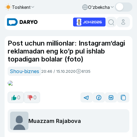
Toshkent
O‘zbekcha
Post uchun millionlar: Instagram’dagi
reklamadan eng ko‘p pul ishlab
topadigan bolalar (foto)
Shou-biznes
20:46 / 15.10.2020
6135
0
0
Muazzam Rajabova