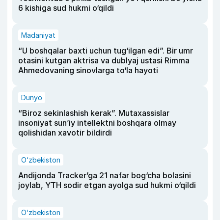
6 kishiga sud hukmi o‘qildi
Madaniyat
“U boshqalar baxti uchun tug‘ilgan edi”. Bir umr
otasini kutgan aktrisa va dublyaj ustasi Rimma
Ahmedovaning sinovlarga to‘la hayoti
Dunyo
“Biroz sekinlashish kerak”. Mutaxassislar
insoniyat sun’iy intellektni boshqara olmay
qolishidan xavotir bildirdi
O‘zbekiston
Andijonda Tracker’ga 21 nafar bog‘cha bolasini
joylab, YTH sodir etgan ayolga sud hukmi o‘qildi
O‘zbekiston