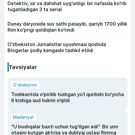
Detektiv, sir va dahshat uyg‘unligi: bir nafasda ko‘rib
tugatiladigan 3 ta serial
Dunay daryosida suv sathi pasayib, qariyb 1700 yillik
Rim ko‘prigi qoldiqlari ko‘rindi
O‘zbekiston Jurnalistlar uyushmasi qoshida
Blogerlar ijodiy kengashi tashkil etildi
Tavsiyalar
O‘zbekiston
Toshkentda o‘pirilib tushgan yo‘l qurilishi bo‘yicha
6 kishiga sud hukmi o‘qildi
Madaniyat
“U boshqalar baxti uchun tug‘ilgan edi”. Bir umr
otasini kutgan aktrisa va dublyaj ustasi Rimma