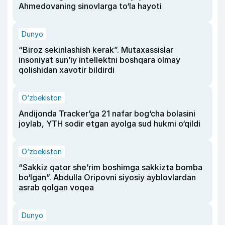
Ahmedovaning sinovlarga to‘la hayoti
Dunyo
“Biroz sekinlashish kerak”. Mutaxassislar
insoniyat sun’iy intellektni boshqara olmay
qolishidan xavotir bildirdi
O‘zbekiston
Andijonda Tracker’ga 21 nafar bog‘cha bolasini
joylab, YTH sodir etgan ayolga sud hukmi o‘qildi
O‘zbekiston
“Sakkiz qator she’rim boshimga sakkizta bomba
bo‘lgan”. Abdulla Oripovni siyosiy ayblovlardan
asrab qolgan voqea
Dunyo