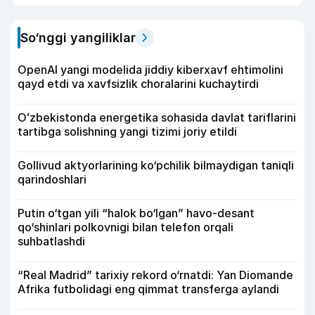
So‘nggi yangiliklar
OpenAI yangi modelida jiddiy kiberxavf ehtimolini
qayd etdi va xavfsizlik choralarini kuchaytirdi
Oʻzbekistonda energetika sohasida davlat tariflarini
tartibga solishning yangi tizimi joriy etildi
Gollivud aktyorlarining ko‘pchilik bilmaydigan taniqli
qarindoshlari
Putin o‘tgan yili “halok bo‘lgan” havo-desant
qo‘shinlari polkovnigi bilan telefon orqali
suhbatlashdi
“Real Madrid” tarixiy rekord o‘rnatdi: Yan Diomande
Afrika futbolidagi eng qimmat transferga aylandi