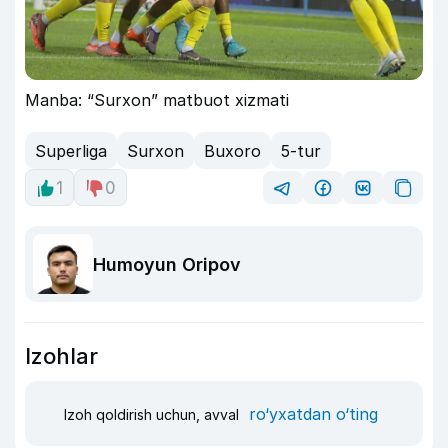
Manba: “Surxon” matbuot xizmati
Superliga
Surxon
Buxoro
5-tur
1
0
Humoyun Oripov
Izohlar
ro‘yxatdan o‘ting
Izoh qoldirish uchun, avval