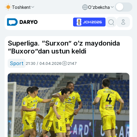
Toshkent
O‘zbekcha
Superliga. “Surxon” o‘z maydonida
“Buxoro”dan ustun keldi
Sport
21:30 / 04.04.2026
2147