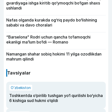
gvardiyaga ishga kiritib qo‘ymoqchi bo‘lgan shaxs
ushlandi
Nafas olganda kurakda og‘riq paydo bo‘lishining
sababi va davo choralari
“Barselona” Rodri uchun qancha to‘lamoqchi
ekanligi ma’lum bo‘ldi — Romano
Namangan shahar sobiq hokimi 11 yilga ozodlikdan
mahrum qilindi
Tavsiyalar
O‘zbekiston
Toshkentda o‘pirilib tushgan yo‘l qurilishi bo‘yicha
6 kishiga sud hukmi o‘qildi