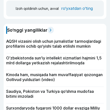
ro‘yxatdan o‘ting
Izoh qoldirish uchun, avval
So‘nggi yangiliklar
AQSH vizasini olish uchun jurnalistlar tarmoqlardagi
profillarini ochib qo‘yishi talab etilishi mumkin
Oʻzbekistonda sunʼiy intellekt xizmatlari hajmini 1,5
mlrd dollarga yetkazish rejalashtirilmoqda
Kinoda ham, musiqada ham muvaffaqiyat qozongan
Gollivud yulduzlari (video)
Saudiya, Pokiston va Turkiya qo‘shma mudofaa
bitimi imzoladi
Surxondaryoda fuqaroni 1000 dollar evaziga Milliy