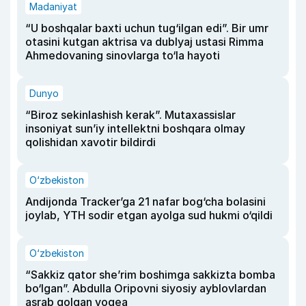
Madaniyat
“U boshqalar baxti uchun tug‘ilgan edi”. Bir umr
otasini kutgan aktrisa va dublyaj ustasi Rimma
Ahmedovaning sinovlarga to‘la hayoti
Dunyo
“Biroz sekinlashish kerak”. Mutaxassislar
insoniyat sun’iy intellektni boshqara olmay
qolishidan xavotir bildirdi
O‘zbekiston
Andijonda Tracker’ga 21 nafar bog‘cha bolasini
joylab, YTH sodir etgan ayolga sud hukmi o‘qildi
O‘zbekiston
“Sakkiz qator she’rim boshimga sakkizta bomba
bo‘lgan”. Abdulla Oripovni siyosiy ayblovlardan
asrab qolgan voqea