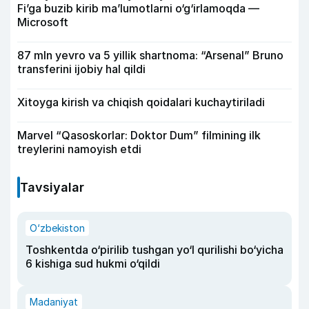
Fi’ga buzib kirib ma’lumotlarni o‘g‘irlamoqda —
Microsoft
87 mln yevro va 5 yillik shartnoma: “Arsenal” Bruno
transferini ijobiy hal qildi
Xitoyga kirish va chiqish qoidalari kuchaytiriladi
Marvel “Qasoskorlar: Doktor Dum” filmining ilk
treylerini namoyish etdi
Tavsiyalar
O‘zbekiston
Toshkentda o‘pirilib tushgan yo‘l qurilishi bo‘yicha
6 kishiga sud hukmi o‘qildi
Madaniyat