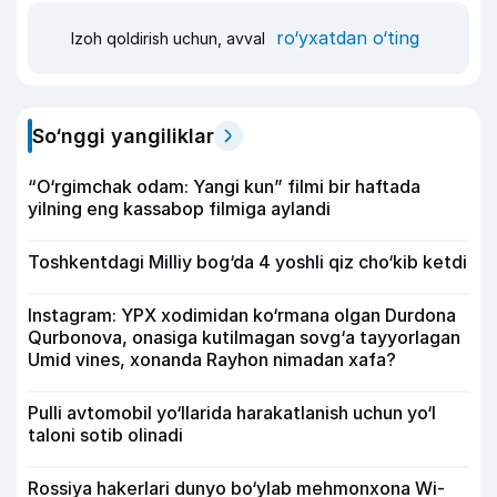
ro‘yxatdan o‘ting
Izoh qoldirish uchun, avval
So‘nggi yangiliklar
“O‘rgimchak odam: Yangi kun” filmi bir haftada
yilning eng kassabop filmiga aylandi
Toshkentdagi Milliy bog‘da 4 yoshli qiz cho‘kib ketdi
Instagram: YPX xodimidan ko‘rmana olgan Durdona
Qurbonova, onasiga kutilmagan sovg‘a tayyorlagan
Umid vines, xonanda Rayhon nimadan xafa?
Pulli avtomobil yo‘llarida harakatlanish uchun yo‘l
taloni sotib olinadi
Rossiya hakerlari dunyo bo‘ylab mehmonxona Wi-