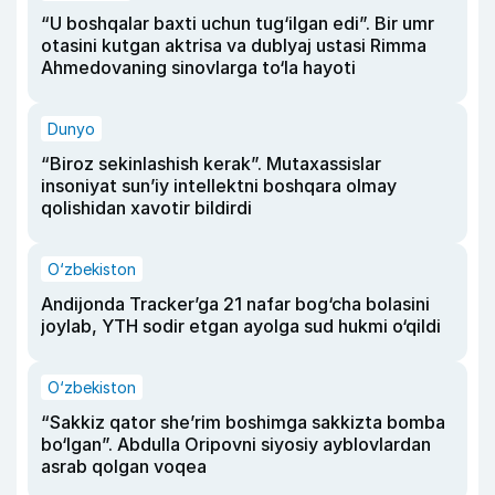
“U boshqalar baxti uchun tug‘ilgan edi”. Bir umr
otasini kutgan aktrisa va dublyaj ustasi Rimma
Ahmedovaning sinovlarga to‘la hayoti
Dunyo
“Biroz sekinlashish kerak”. Mutaxassislar
insoniyat sun’iy intellektni boshqara olmay
qolishidan xavotir bildirdi
O‘zbekiston
Andijonda Tracker’ga 21 nafar bog‘cha bolasini
joylab, YTH sodir etgan ayolga sud hukmi o‘qildi
O‘zbekiston
“Sakkiz qator she’rim boshimga sakkizta bomba
bo‘lgan”. Abdulla Oripovni siyosiy ayblovlardan
asrab qolgan voqea