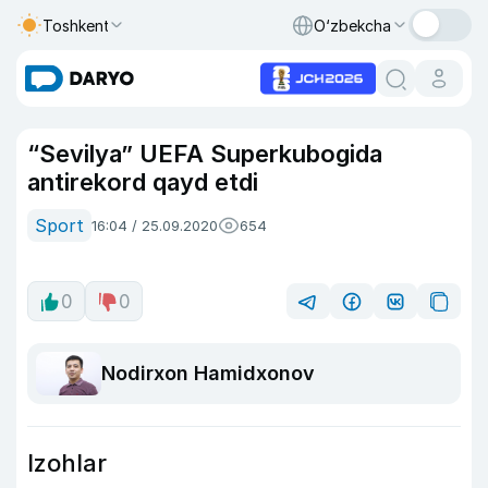
Toshkent
O‘zbekcha
“Sevilya” UEFA Superkubogida
antirekord qayd etdi
Sport
16:04 / 25.09.2020
654
0
0
Nodirxon Hamidxonov
Izohlar