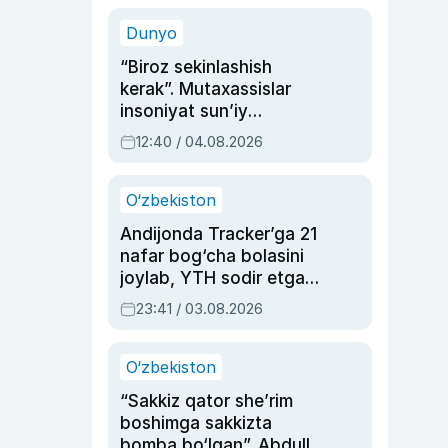
sinovlarga to‘la hayoti
Dunyo
“Biroz sekinlashish
kerak”. Mutaxassislar
insoniyat sun’iy
intellektni boshqara
12:40 / 04.08.2026
olmay qolishidan xavotir
bildirdi
O‘zbekiston
Andijonda Tracker’ga 21
nafar bog‘cha bolasini
joylab, YTH sodir etgan
ayolga sud hukmi o‘qildi
23:41 / 03.08.2026
O‘zbekiston
“Sakkiz qator she’rim
boshimga sakkizta
bomba bo‘lgan”. Abdulla