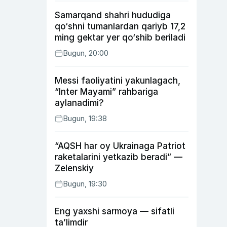
Samarqand shahri hududiga
qo‘shni tumanlardan qariyb 17,2
ming gektar yer qo‘shib beriladi
Bugun, 20:00
Messi faoliyatini yakunlagach,
“Inter Mayami” rahbariga
aylanadimi?
Bugun, 19:38
“AQSH har oy Ukrainaga Patriot
raketalarini yetkazib beradi” —
Zelenskiy
Bugun, 19:30
Eng yaxshi sarmoya — sifatli
ta’limdir