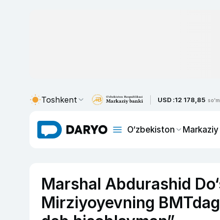
Toshkent
USD :
12 178,85
so'm
O‘zbekiston
Markaziy
Marshal Abdurashid Do‘
Mirziyoyevning BMTdagi 