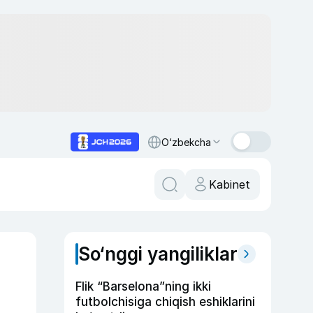
O‘zbekcha
Kabinet
So‘nggi yangiliklar
Flik “Barselona”ning ikki
futbolchisiga chiqish eshiklarini