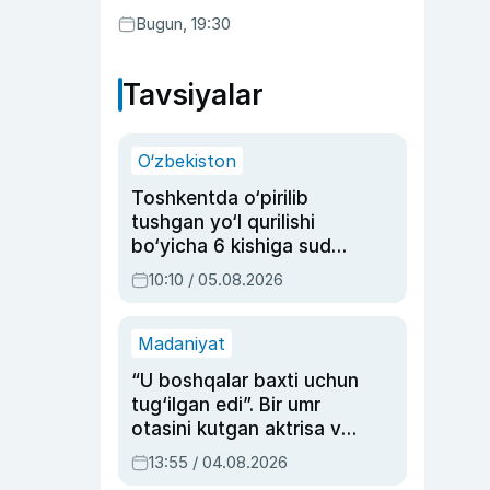
Bugun, 19:30
Tavsiyalar
O‘zbekiston
Toshkentda o‘pirilib
tushgan yo‘l qurilishi
bo‘yicha 6 kishiga sud
hukmi o‘qildi
10:10 / 05.08.2026
Madaniyat
“U boshqalar baxti uchun
tug‘ilgan edi”. Bir umr
otasini kutgan aktrisa va
dublyaj ustasi Rimma
13:55 / 04.08.2026
Ahmedovaning