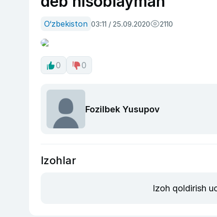
deb hisoblayman”
O‘zbekiston
03:11 / 25.09.2020
2110
0
0
Fozilbek Yusupov
Izohlar
Izoh qoldirish 