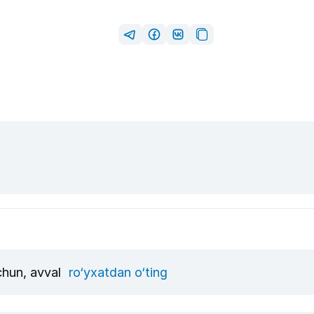
uchun, avval
ro‘yxatdan o‘ting