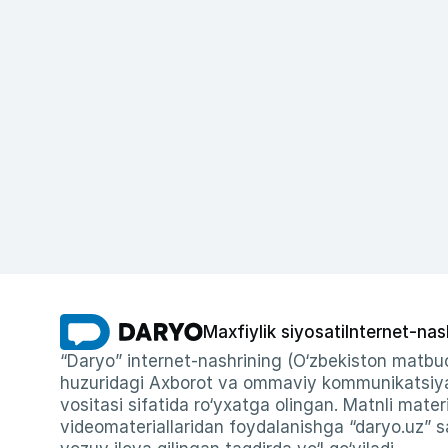
Maxfiylik siyosati
Internet-nas
“Daryo” internet-nashrining (O‘zbekiston matbuo
huzuridagi Axborot va ommaviy kommunikatsiyal
vositasi sifatida ro‘yxatga olingan. Matnli materi
videomateriallaridan foydalanishga “daryo.uz” sa