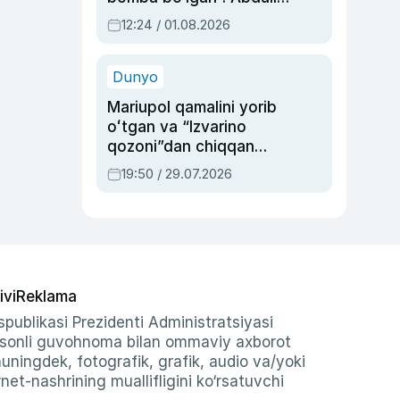
Oripovni siyosiy
12:24 / 01.08.2026
ayblovlardan asrab
qolgan voqea
Dunyo
Mariupol qamalini yorib
oʻtgan va “Izvarino
qozoni”dan chiqqan
qahramon — Ukraina
19:50 / 29.07.2026
armiyasi bosh
qoʻmondoni Drapatiy
haqida
ivi
Reklama
publikasi Prezidenti Administratsiyasi
-sonli guvohnoma bilan ommaviy axborot
shuningdek, fotografik, grafik, audio va/yoki
et-nashrining muallifligini ko‘rsatuvchi