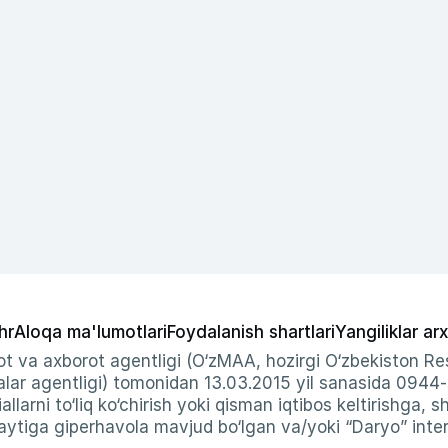
hr
Aloqa ma'lumotlari
Foydalanish shartlari
Yangiliklar arx
t va axborot agentligi (O‘zMAA, hozirgi O‘zbekiston Res
ar agentligi) tomonidan 13.03.2015 yil sanasida 0944
allarni to‘liq ko‘chirish yoki qisman iqtibos keltirishga, 
ytiga giperhavola mavjud bo‘lgan va/yoki “Daryo” intern