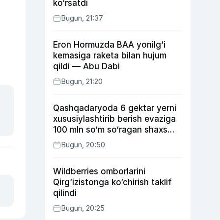
ko‘rsatdi
Bugun, 21:37
Eron Hormuzda BAA yonilg‘i
kemasiga raketa bilan hujum
qildi — Abu Dabi
Bugun, 21:20
Qashqadaryoda 6 gektar yerni
xususiylashtirib berish evaziga
100 mln so‘m so‘ragan shaxs
ushlandi
Bugun, 20:50
Wildberries omborlarini
Qirg‘izistonga ko‘chirish taklif
qilindi
Bugun, 20:25