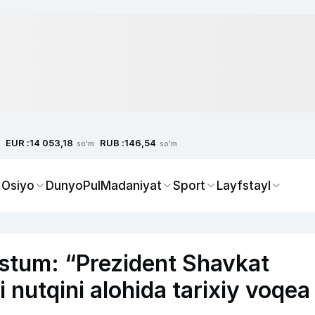
EUR :
RUB :
14 053,18
146,54
so'm
so'm
 Osiyo
Dunyo
Pul
Madaniyat
Sport
Layfstayl
stum: “Prezident Shavkat
nutqini alohida tarixiy voqea