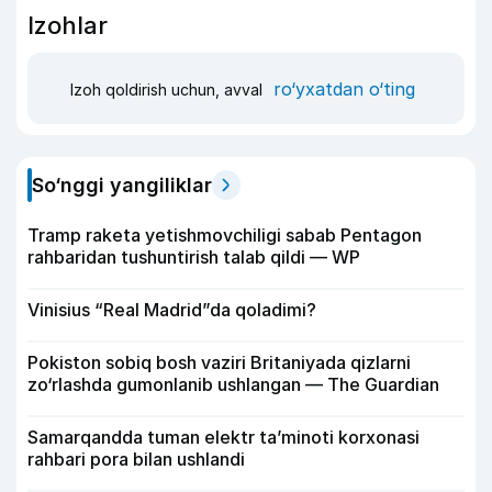
Izohlar
ro‘yxatdan o‘ting
Izoh qoldirish uchun, avval
So‘nggi yangiliklar
Tramp raketa yetishmovchiligi sabab Pentagon
rahbaridan tushuntirish talab qildi — WP
Vinisius “Real Madrid”da qoladimi?
Pokiston sobiq bosh vaziri Britaniyada qizlarni
zo‘rlashda gumonlanib ushlangan — The Guardian
Samarqandda tuman elektr ta’minoti korxonasi
rahbari pora bilan ushlandi