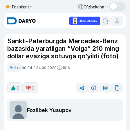
Toshkent
O‘zbekcha
Sankt-Peterburgda Mercedes-Benz
bazasida yaratilgan “Volga” 210 ming
dollar evaziga sotuvga qo‘yildi (foto)
Avto
00:34 / 24.09.2020
1616
0
0
Fozilbek Yusupov