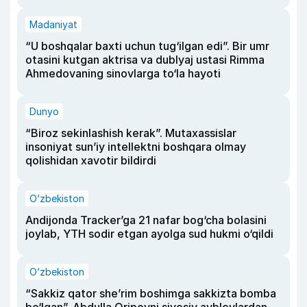
Madaniyat
“U boshqalar baxti uchun tug‘ilgan edi”. Bir umr
otasini kutgan aktrisa va dublyaj ustasi Rimma
Ahmedovaning sinovlarga to‘la hayoti
Dunyo
“Biroz sekinlashish kerak”. Mutaxassislar
insoniyat sun’iy intellektni boshqara olmay
qolishidan xavotir bildirdi
O‘zbekiston
Andijonda Tracker’ga 21 nafar bog‘cha bolasini
joylab, YTH sodir etgan ayolga sud hukmi o‘qildi
O‘zbekiston
“Sakkiz qator she’rim boshimga sakkizta bomba