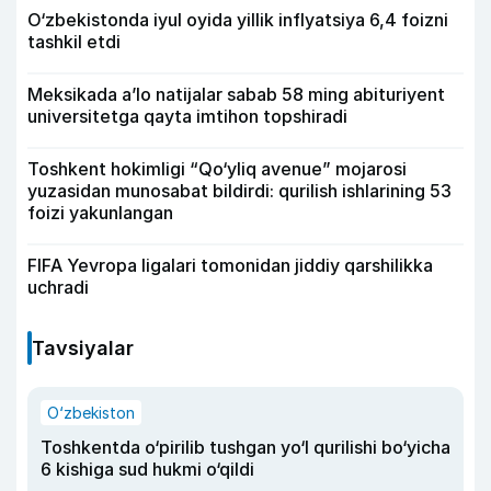
O‘zbekistonda iyul oyida yillik inflyatsiya 6,4 foizni
tashkil etdi
Meksikada a’lo natijalar sabab 58 ming abituriyent
universitetga qayta imtihon topshiradi
Toshkent hokimligi “Qo‘yliq avenue” mojarosi
yuzasidan munosabat bildirdi: qurilish ishlarining 53
foizi yakunlangan
FIFA Yevropa ligalari tomonidan jiddiy qarshilikka
uchradi
Tavsiyalar
O‘zbekiston
Toshkentda o‘pirilib tushgan yo‘l qurilishi bo‘yicha
6 kishiga sud hukmi o‘qildi