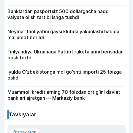
Banklardan pasportsiz 500 dollargacha naqd
valyuta olish tartibi ishga tushdi
Neymar faoliyatini qaysi klubda yakunlashi haqida
ma’lumot berildi
Finlyandiya Ukrainaga Patriot raketalarini berishdan
bosh tortdi
Iyulda Oʻzbekistonga mol goʻshti importi 25 foizga
oshdi
Muammoli kreditlarning 70 foizdan ortigʻini davlat
banklari ajratgan — Markaziy bank
Tavsiyalar
O‘zbekiston