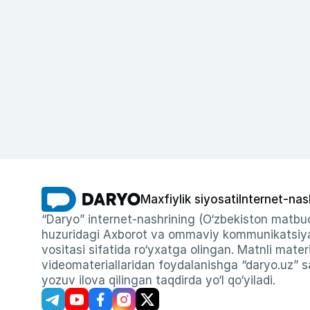
Maxfiylik siyosati
Internet-nas
“Daryo” internet-nashrining (O‘zbekiston matbuo
huzuridagi Axborot va ommaviy kommunikatsiyal
vositasi sifatida ro‘yxatga olingan. Matnli materi
videomateriallaridan foydalanishga “daryo.uz” sa
yozuv ilova qilingan taqdirda yo‘l qo‘yiladi.