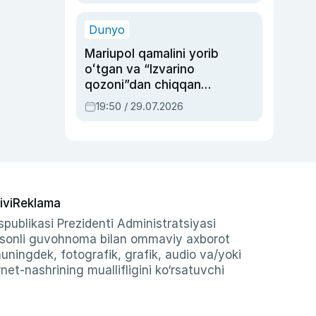
qolgan voqea
Dunyo
Mariupol qamalini yorib
oʻtgan va “Izvarino
qozoni”dan chiqqan
qahramon — Ukraina
19:50 / 29.07.2026
armiyasi bosh
qoʻmondoni Drapatiy
haqida
ivi
Reklama
publikasi Prezidenti Administratsiyasi
-sonli guvohnoma bilan ommaviy axborot
shuningdek, fotografik, grafik, audio va/yoki
et-nashrining muallifligini ko‘rsatuvchi