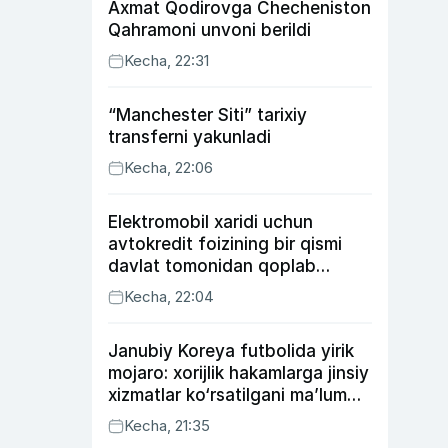
Axmat Qodirovga Checheniston
Qahramoni unvoni berildi
Kecha, 22:31
“Manchester Siti” tarixiy
transferni yakunladi
Kecha, 22:06
Elektromobil xaridi uchun
avtokredit foizining bir qismi
davlat tomonidan qoplab
berilishi mumkin
Kecha, 22:04
Janubiy Koreya futbolida yirik
mojaro: xorijlik hakamlarga jinsiy
xizmatlar ko‘rsatilgani ma’lum
qilindi
Kecha, 21:35