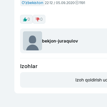
O‘zbekiston
22:12 / 05.09.2020
1191
0
0
bekjon-juraqulov
Izohlar
Izoh qoldirish 