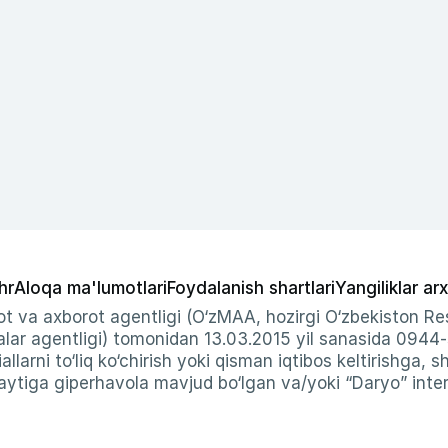
hr
Aloqa ma'lumotlari
Foydalanish shartlari
Yangiliklar arx
t va axborot agentligi (O‘zMAA, hozirgi O‘zbekiston Res
ar agentligi) tomonidan 13.03.2015 yil sanasida 0944
allarni to‘liq ko‘chirish yoki qisman iqtibos keltirishga, 
ytiga giperhavola mavjud bo‘lgan va/yoki “Daryo” intern