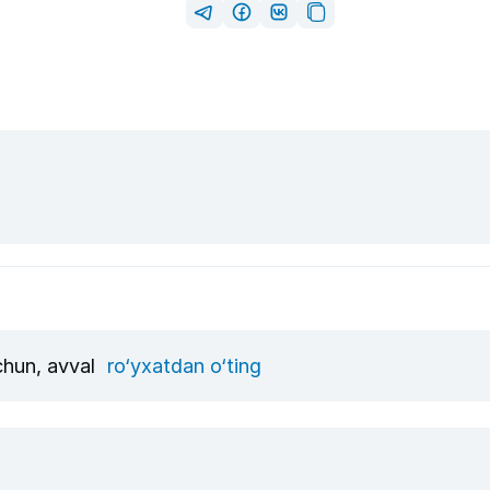
uchun, avval
ro‘yxatdan o‘ting