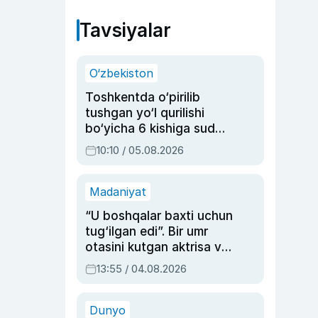
Tavsiyalar
O‘zbekiston
Toshkentda o‘pirilib
tushgan yo‘l qurilishi
bo‘yicha 6 kishiga sud
hukmi o‘qildi
10:10 / 05.08.2026
Madaniyat
“U boshqalar baxti uchun
tug‘ilgan edi”. Bir umr
otasini kutgan aktrisa va
dublyaj ustasi Rimma
13:55 / 04.08.2026
Ahmedovaning
sinovlarga to‘la hayoti
Dunyo