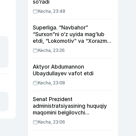
so‘radi
Kecha, 23:48
Superliga. “Navbahor”
“Surxon”ni o‘z uyida mag‘lub
etdi, “Lokomotiv” va “Xorazm”
uyda g‘alaba qozondi
Kecha, 23:26
Aktyor Abdu­mannon
Ubaydullayev vafot etdi
Kecha, 23:08
Senat Prezident
administratsiyasining huquqiy
maqomini belgilovchi
konstitutsiyaviy qonunni
Kecha, 23:06
ma’qulladi