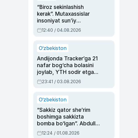
“Biroz sekinlashish
kerak”. Mutaxassislar
insoniyat sun’iy
intellektni boshqara
12:40 / 04.08.2026
olmay qolishidan xavotir
bildirdi
O‘zbekiston
Andijonda Tracker’ga 21
nafar bog‘cha bolasini
joylab, YTH sodir etgan
ayolga sud hukmi o‘qildi
23:41 / 03.08.2026
O‘zbekiston
“Sakkiz qator she’rim
boshimga sakkizta
bomba bo‘lgan”. Abdulla
Oripovni siyosiy
12:24 / 01.08.2026
ayblovlardan asrab