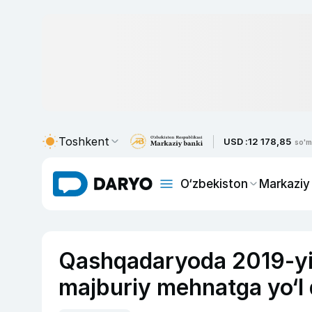
Toshkent
USD :
12 178,85
so'm
O‘zbekiston
Markaziy
Qashqadaryoda 2019-yil
majburiy mehnatga yo‘l q