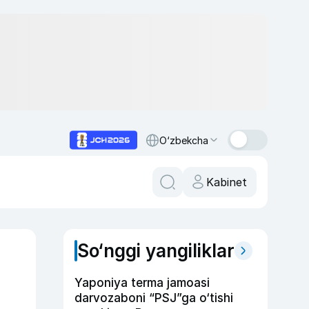
O‘zbekcha
Kabinet
So‘nggi yangiliklar
Yaponiya terma jamoasi
darvozaboni “PSJ”ga o‘tishi