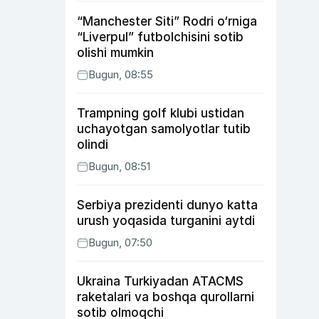
“Manchester Siti” Rodri o‘rniga
“Liverpul” futbolchisini sotib
olishi mumkin
Bugun, 08:55
Trampning golf klubi ustidan
uchayotgan samolyotlar tutib
olindi
Bugun, 08:51
Serbiya prezidenti dunyo katta
urush yoqasida turganini aytdi
Bugun, 07:50
Ukraina Turkiyadan ATACMS
raketalari va boshqa qurollarni
sotib olmoqchi