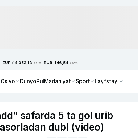
EUR :
RUB :
14 053,18
146,54
so'm
so'm
 Osiyo
Dunyo
Pul
Madaniyat
Sport
Layfstayl
add” safarda 5 ta gol urib
Kasorladan dubl (video)