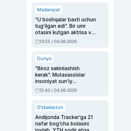
Madaniyat
“U boshqalar baxti uchun
tug‘ilgan edi”. Bir umr
otasini kutgan aktrisa va
dublyaj ustasi Rimma
13:55 / 04.08.2026
Ahmedovaning
sinovlarga to‘la hayoti
Dunyo
“Biroz sekinlashish
kerak”. Mutaxassislar
insoniyat sun’iy
intellektni boshqara
12:40 / 04.08.2026
olmay qolishidan xavotir
bildirdi
O‘zbekiston
Andijonda Tracker’ga 21
nafar bog‘cha bolasini
joylab, YTH sodir etgan