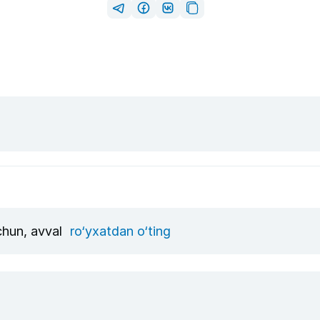
uchun, avval
ro‘yxatdan o‘ting