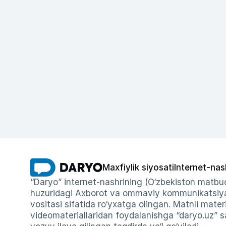
Maxfiylik siyosati
Internet-nas
“Daryo” internet-nashrining (O‘zbekiston matbuo
huzuridagi Axborot va ommaviy kommunikatsiyal
vositasi sifatida ro‘yxatga olingan. Matnli materi
videomateriallaridan foydalanishga “daryo.uz” sa