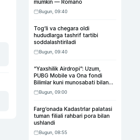
mumkin — Romano
Bugun, 09:40
Tog‘li va chegara oldi
hududlarga tashrif tartibi
soddalashtiriladi
Bugun, 09:40
“Yaxshilik Airdropi”: Uzum,
PUBG Mobile va Ona fondi
Bilimlar kuni munosabati bilan
xayriya tadbirini yo‘lga
Bugun, 09:00
qo‘ymoqda
Farg‘onada Kadastrlar palatasi
tuman filiali rahbari pora bilan
ushlandi
Bugun, 08:55