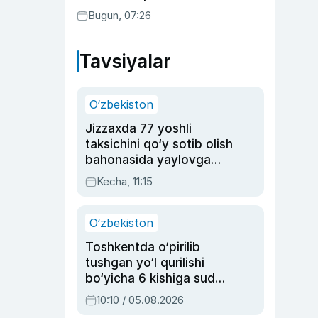
Bugun, 07:26
Tavsiyalar
O‘zbekiston
Jizzaxda 77 yoshli
taksichini qo‘y sotib olish
bahonasida yaylovga
olib borib o‘ldirgan yigit
Kecha, 11:15
20 yilga qamaldi
O‘zbekiston
Toshkentda o‘pirilib
tushgan yo‘l qurilishi
bo‘yicha 6 kishiga sud
hukmi o‘qildi
10:10 / 05.08.2026