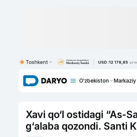
Toshkent
USD :
12 178,85
so'm
O‘zbekiston
Markaziy
Xavi qo‘l ostidagi “As-S
g‘alaba qozondi. Santi 