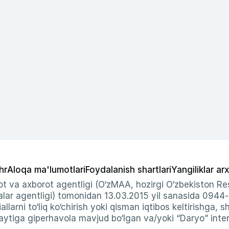
hr
Aloqa ma'lumotlari
Foydalanish shartlari
Yangiliklar arx
t va axborot agentligi (O‘zMAA, hozirgi O‘zbekiston Res
ar agentligi) tomonidan 13.03.2015 yil sanasida 0944
allarni to‘liq ko‘chirish yoki qisman iqtibos keltirishga, 
ytiga giperhavola mavjud bo‘lgan va/yoki “Daryo” intern