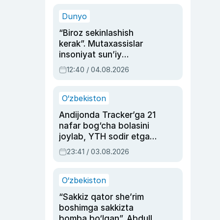
sinovlarga to‘la hayoti
Dunyo
“Biroz sekinlashish
kerak”. Mutaxassislar
insoniyat sun’iy
intellektni boshqara
12:40 / 04.08.2026
olmay qolishidan xavotir
bildirdi
O‘zbekiston
Andijonda Tracker’ga 21
nafar bog‘cha bolasini
joylab, YTH sodir etgan
ayolga sud hukmi o‘qildi
23:41 / 03.08.2026
O‘zbekiston
“Sakkiz qator she’rim
boshimga sakkizta
bomba bo‘lgan”. Abdulla