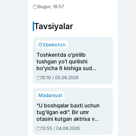
Bugun, 18:57
Tavsiyalar
O‘zbekiston
Toshkentda o‘pirilib
tushgan yo‘l qurilishi
bo‘yicha 6 kishiga sud
hukmi o‘qildi
10:10 / 05.08.2026
Madaniyat
“U boshqalar baxti uchun
tug‘ilgan edi”. Bir umr
otasini kutgan aktrisa va
dublyaj ustasi Rimma
13:55 / 04.08.2026
Ahmedovaning