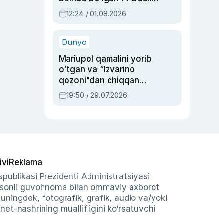
Oripovni siyosiy
12:24 / 01.08.2026
ayblovlardan asrab
qolgan voqea
Dunyo
Mariupol qamalini yorib
oʻtgan va “Izvarino
qozoni”dan chiqqan
qahramon — Ukraina
19:50 / 29.07.2026
armiyasi bosh
qoʻmondoni Drapatiy
haqida
ivi
Reklama
publikasi Prezidenti Administratsiyasi
-sonli guvohnoma bilan ommaviy axborot
shuningdek, fotografik, grafik, audio va/yoki
et-nashrining muallifligini ko‘rsatuvchi