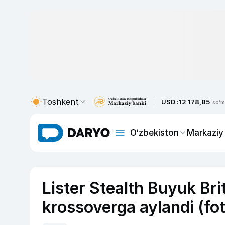
Toshkent
USD :
12 178,85
so'm
O‘zbekiston
Markaziy
Lister Stealth Buyuk Bri
krossoverga aylandi (fo