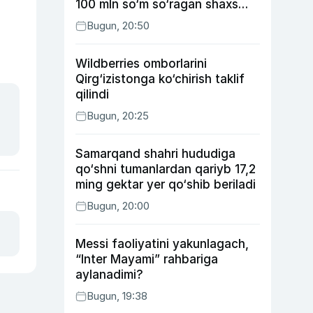
100 mln so‘m so‘ragan shaxs
ushlandi
Bugun, 20:50
Wildberries omborlarini
Qirg‘izistonga ko‘chirish taklif
qilindi
Bugun, 20:25
Samarqand shahri hududiga
qo‘shni tumanlardan qariyb 17,2
ming gektar yer qo‘shib beriladi
Bugun, 20:00
Messi faoliyatini yakunlagach,
“Inter Mayami” rahbariga
aylanadimi?
Bugun, 19:38