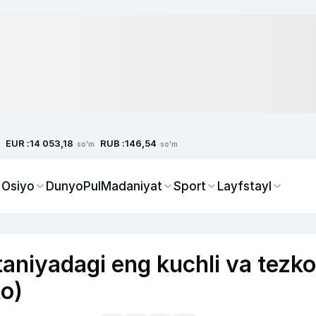
EUR :
RUB :
14 053,18
146,54
so'm
so'm
 Osiyo
Dunyo
Pul
Madaniyat
Sport
Layfstayl
taniyadagi eng kuchli va tezko
to)