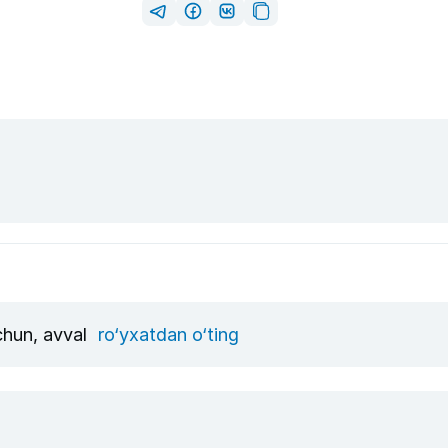
uchun, avval
ro‘yxatdan o‘ting