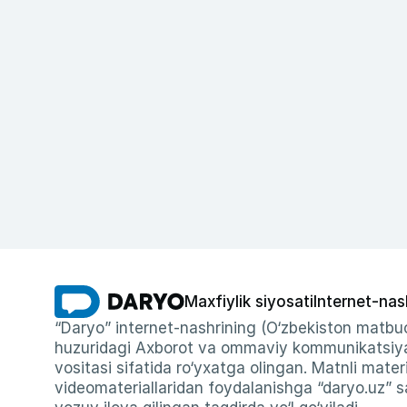
Maxfiylik siyosati
Internet-nas
“Daryo” internet-nashrining (O‘zbekiston matbuo
huzuridagi Axborot va ommaviy kommunikatsiyal
vositasi sifatida ro‘yxatga olingan. Matnli materi
videomateriallaridan foydalanishga “daryo.uz” sa