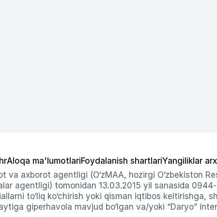
hr
Aloqa ma'lumotlari
Foydalanish shartlari
Yangiliklar arx
t va axborot agentligi (O‘zMAA, hozirgi O‘zbekiston Res
ar agentligi) tomonidan 13.03.2015 yil sanasida 0944
allarni to‘liq ko‘chirish yoki qisman iqtibos keltirishga, 
ytiga giperhavola mavjud bo‘lgan va/yoki “Daryo” intern