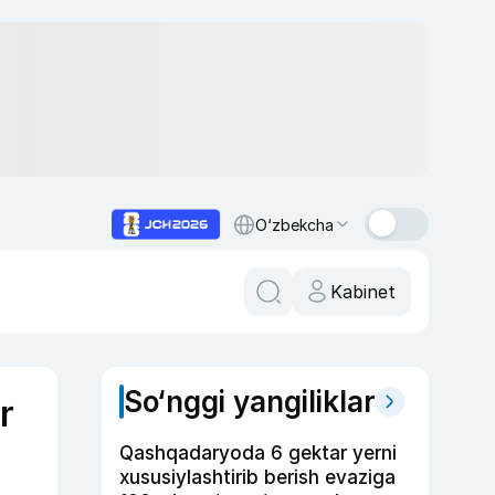
O‘zbekcha
Kabinet
So‘nggi yangiliklar
r
Qashqadaryoda 6 gektar yerni
xususiylashtirib berish evaziga