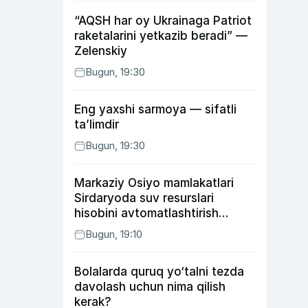
“AQSH har oy Ukrainaga Patriot
raketalarini yetkazib beradi” —
Zelenskiy
Bugun, 19:30
Eng yaxshi sarmoya — sifatli
ta’limdir
Bugun, 19:30
Markaziy Osiyo mamlakatlari
Sirdaryoda suv resurslari
hisobini avtomatlashtirish
rejasini ishlab chiqishni
Bugun, 19:10
ma’qulladi
Bolalarda quruq yo‘talni tezda
davolash uchun nima qilish
kerak?