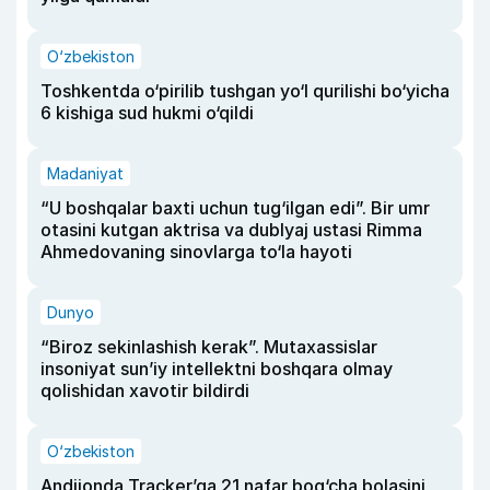
O‘zbekiston
Toshkentda o‘pirilib tushgan yo‘l qurilishi bo‘yicha
6 kishiga sud hukmi o‘qildi
Madaniyat
“U boshqalar baxti uchun tug‘ilgan edi”. Bir umr
otasini kutgan aktrisa va dublyaj ustasi Rimma
Ahmedovaning sinovlarga to‘la hayoti
Dunyo
“Biroz sekinlashish kerak”. Mutaxassislar
insoniyat sun’iy intellektni boshqara olmay
qolishidan xavotir bildirdi
O‘zbekiston
Andijonda Tracker’ga 21 nafar bog‘cha bolasini