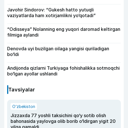
Javohir Sindorov: “Gukesh hatto yutuqli
vaziyatlarda ham xotirjamlikni yo‘qotadi”
“Odisseya” Nolanning eng yuqori daromad keltirgan
filmiga aylandi
Denovda uyi buzilgan oilaga yangisi quriladigan
bo‘ldi
Andijonda qizlarni Turkiyaga fohishalikka sotmoqchi
bo‘lgan ayollar ushlandi
Tavsiyalar
O‘zbekiston
Jizzaxda 77 yoshli taksichini qo‘y sotib olish
bahonasida yaylovga olib borib o‘ldirgan yigit 20
yilga qamaldi