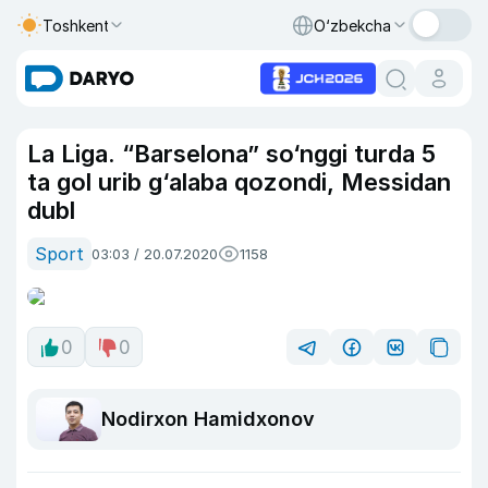
Toshkent
O‘zbekcha
La Liga. “Barselona” so‘nggi turda 5
ta gol urib g‘alaba qozondi, Messidan
dubl
Sport
03:03 / 20.07.2020
1158
0
0
Nodirxon Hamidxonov