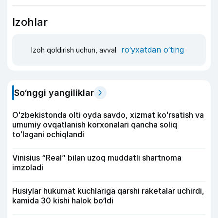
Izohlar
ro‘yxatdan o‘ting
Izoh qoldirish uchun, avval
So‘nggi yangiliklar
Oʻzbekistonda olti oyda savdo, xizmat koʻrsatish va
umumiy ovqatlanish korxonalari qancha soliq
toʻlagani ochiqlandi
Vinisius “Real” bilan uzoq muddatli shartnoma
imzoladi
Husiylar hukumat kuchlariga qarshi raketalar uchirdi,
kamida 30 kishi halok bo‘ldi