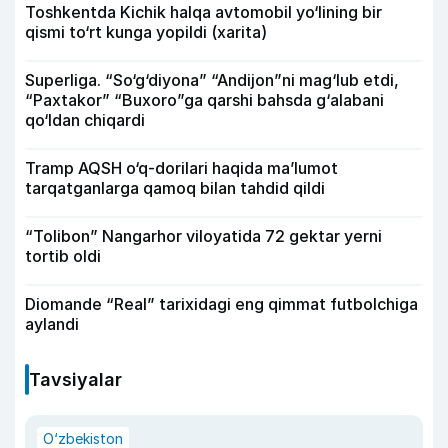
Toshkentda Kichik halqa avtomobil yo‘lining bir
qismi to‘rt kunga yopildi (xarita)
Superliga. “So‘g‘diyona” “Andijon”ni mag‘lub etdi,
“Paxtakor” “Buxoro”ga qarshi bahsda g‘alabani
qo‘ldan chiqardi
Tramp AQSH o‘q-dorilari haqida ma’lumot
tarqatganlarga qamoq bilan tahdid qildi
“Tolibon” Nangarhor viloyatida 72 gektar yerni
tortib oldi
Diomande “Real” tarixidagi eng qimmat futbolchiga
aylandi
Tavsiyalar
O‘zbekiston