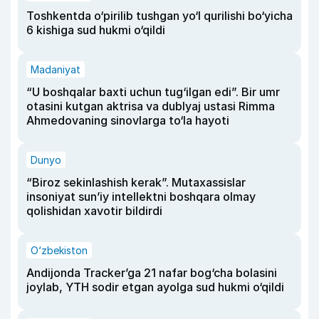
Toshkentda o‘pirilib tushgan yo‘l qurilishi bo‘yicha
6 kishiga sud hukmi o‘qildi
Madaniyat
“U boshqalar baxti uchun tug‘ilgan edi”. Bir umr
otasini kutgan aktrisa va dublyaj ustasi Rimma
Ahmedovaning sinovlarga to‘la hayoti
Dunyo
“Biroz sekinlashish kerak”. Mutaxassislar
insoniyat sun’iy intellektni boshqara olmay
qolishidan xavotir bildirdi
O‘zbekiston
Andijonda Tracker’ga 21 nafar bog‘cha bolasini
joylab, YTH sodir etgan ayolga sud hukmi o‘qildi