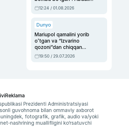
Oripovni siyosiy
12:24 / 01.08.2026
ayblovlardan asrab
qolgan voqea
Dunyo
Mariupol qamalini yorib
oʻtgan va “Izvarino
qozoni”dan chiqqan
qahramon — Ukraina
19:50 / 29.07.2026
armiyasi bosh
qoʻmondoni Drapatiy
haqida
ivi
Reklama
publikasi Prezidenti Administratsiyasi
-sonli guvohnoma bilan ommaviy axborot
shuningdek, fotografik, grafik, audio va/yoki
et-nashrining muallifligini ko‘rsatuvchi