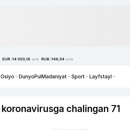
EUR :
RUB :
14 053,18
146,54
so'm
so'm
 Osiyo
Dunyo
Pul
Madaniyat
Sport
Layfstayl
koronavirusga chalingan 71