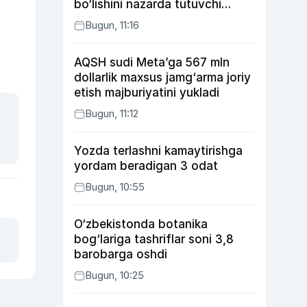
bo‘lishini nazarda tutuvchi
qonunni ma’qulladi
Bugun, 11:16
AQSH sudi Meta’ga 567 mln
dollarlik maxsus jamg‘arma joriy
etish majburiyatini yukladi
Bugun, 11:12
Yozda terlashni kamaytirishga
yordam beradigan 3 odat
Bugun, 10:55
O‘zbekistonda botanika
bog‘lariga tashriflar soni 3,8
barobarga oshdi
Bugun, 10:25