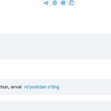
uchun, avval
ro‘yxatdan o‘ting