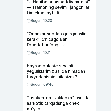
“U Habibning ashaddiy muxlisi”
— Trampning sevimli jangchilari
kim ekani aytildi
Bugun, 10:20
“Odamlar suddan qo‘rqmasligi
kerak”: Chicago Bar
Foundation’dagi ilk
o‘zbekistonlik Go‘zal
Bugun, 10:11
Abduaxatova
Hayron qolasiz: sevimli
yeguliklarimiz aslida nimadan
tayyorlanishini bilasizmi?
Bugun, 09:40
Toshkentda “zakladka” usulida
narkotik tarqatishga chek
qo‘yildi