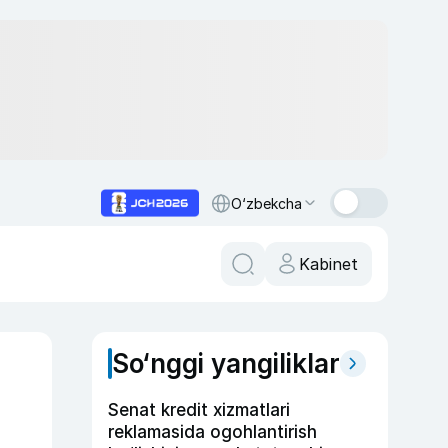
O‘zbekcha
Kabinet
So‘nggi yangiliklar
Senat kredit xizmatlari
reklamasida ogohlantirish