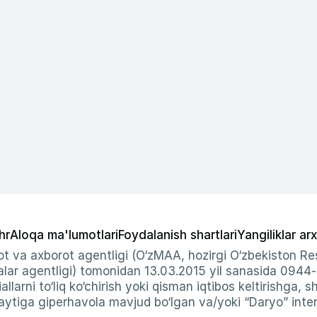
hr
Aloqa ma'lumotlari
Foydalanish shartlari
Yangiliklar arx
t va axborot agentligi (O‘zMAA, hozirgi O‘zbekiston Res
ar agentligi) tomonidan 13.03.2015 yil sanasida 0944
allarni to‘liq ko‘chirish yoki qisman iqtibos keltirishga, 
ytiga giperhavola mavjud bo‘lgan va/yoki “Daryo” intern