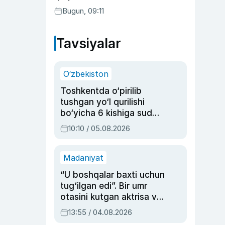
Bugun, 09:11
Tavsiyalar
O‘zbekiston
Toshkentda o‘pirilib
tushgan yo‘l qurilishi
bo‘yicha 6 kishiga sud
hukmi o‘qildi
10:10 / 05.08.2026
Madaniyat
“U boshqalar baxti uchun
tug‘ilgan edi”. Bir umr
otasini kutgan aktrisa va
dublyaj ustasi Rimma
13:55 / 04.08.2026
Ahmedovaning