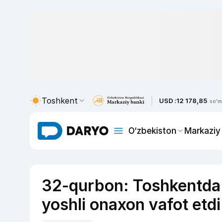
Toshkent
USD :
12 178,85
so'm
O‘zbekiston
Markaziy
32-qurbon: Toshkentda 
yoshli onaxon vafot etdi