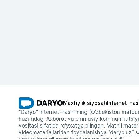
Maxfiylik siyosati
Internet-nas
“Daryo” internet-nashrining (O‘zbekiston matbuo
huzuridagi Axborot va ommaviy kommunikatsiyal
vositasi sifatida ro‘yxatga olingan. Matnli materi
videomateriallaridan foydalanishga “daryo.uz” sa