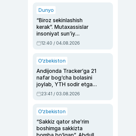
sinovlarga to‘la hayoti
Dunyo
“Biroz sekinlashish
kerak”. Mutaxassislar
insoniyat sun’iy
intellektni boshqara
12:40 / 04.08.2026
olmay qolishidan xavotir
bildirdi
O‘zbekiston
Andijonda Tracker’ga 21
nafar bog‘cha bolasini
joylab, YTH sodir etgan
ayolga sud hukmi o‘qildi
23:41 / 03.08.2026
O‘zbekiston
“Sakkiz qator she’rim
boshimga sakkizta
bomba bo‘lgan”. Abdulla