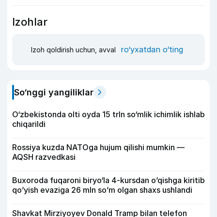
Izohlar
ro‘yxatdan o‘ting
Izoh qoldirish uchun, avval
So‘nggi yangiliklar
O‘zbekistonda olti oyda 15 trln so‘mlik ichimlik ishlab
chiqarildi
Rossiya kuzda NATOga hujum qilishi mumkin —
AQSH razvedkasi
Buxoroda fuqaroni biryo‘la 4-kursdan o’qishga kiritib
qo’yish evaziga 26 mln so’m olgan shaxs ushlandi
Shavkat Mirziyoyev Donald Tramp bilan telefon