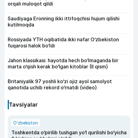
orqali muloqot qildi
Saudiyaga Eronning ikki ittifoqchisi hujum qilishi
kutilmoqda
Rossiyada YTH oqibatida ikki nafar O‘zbekiston
fuqarosi halok bo‘ldi
Jahon klassikasi: hayotda hech bo‘lmaganda bir
marta o‘qish kerak bo‘lgan kitoblar (II qism)
Britaniyalik 97 yoshli ko‘zi ojiz ayol samolyot
qanotida uchib rekord o‘rnatdi (video)
Tavsiyalar
O‘zbekiston
Toshkentda o‘pirilib tushgan yo‘l qurilishi bo‘yicha