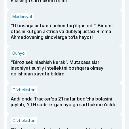
6 kishiga sud hukmi o‘qildi
Madaniyat
“U boshqalar baxti uchun tug‘ilgan edi”. Bir umr
otasini kutgan aktrisa va dublyaj ustasi Rimma
Ahmedovaning sinovlarga to‘la hayoti
Dunyo
“Biroz sekinlashish kerak”. Mutaxassislar
insoniyat sun’iy intellektni boshqara olmay
qolishidan xavotir bildirdi
O‘zbekiston
Andijonda Tracker’ga 21 nafar bog‘cha bolasini
joylab, YTH sodir etgan ayolga sud hukmi o‘qildi
O‘zbekiston