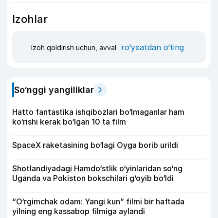
Izohlar
ro‘yxatdan o‘ting
Izoh qoldirish uchun, avval
So‘nggi yangiliklar
Hatto fantastika ishqibozlari bo‘lmaganlar ham
ko‘rishi kerak bo‘lgan 10 ta film
SpaceX raketasining bo‘lagi Oyga borib urildi
Shotlandiyadagi Hamdo‘stlik o‘yinlaridan so‘ng
Uganda va Pokiston bokschilari g‘oyib bo‘ldi
“O‘rgimchak odam: Yangi kun” filmi bir haftada
yilning eng kassabop filmiga aylandi