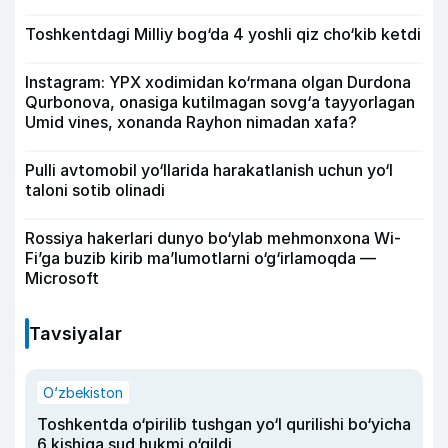
Toshkentdagi Milliy bog‘da 4 yoshli qiz cho‘kib ketdi
Instagram: YPX xodimidan ko‘rmana olgan Durdona
Qurbonova, onasiga kutilmagan sovg‘a tayyorlagan
Umid vines, xonanda Rayhon nimadan xafa?
Pulli avtomobil yo‘llarida harakatlanish uchun yo‘l
taloni sotib olinadi
Rossiya hakerlari dunyo bo‘ylab mehmonxona Wi-
Fi’ga buzib kirib ma’lumotlarni o‘g‘irlamoqda —
Microsoft
Tavsiyalar
O‘zbekiston
Toshkentda o‘pirilib tushgan yo‘l qurilishi bo‘yicha
6 kishiga sud hukmi o‘qildi