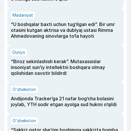
Madaniyat
“U boshqalar baxti uchun tug‘ilgan edi”. Bir umr
otasini kutgan aktrisa va dublyaj ustasi Rimma
Ahmedovaning sinovlarga to‘la hayoti
Dunyo
“Biroz sekinlashish kerak”. Mutaxassislar
insoniyat sun’iy intellektni boshqara olmay
qolishidan xavotir bildirdi
O‘zbekiston
Andijonda Tracker’ga 21 nafar bog‘cha bolasini
joylab, YTH sodir etgan ayolga sud hukmi o‘qildi
O‘zbekiston
“Sakkiz qator she’rim boshimga sakkizta bomba