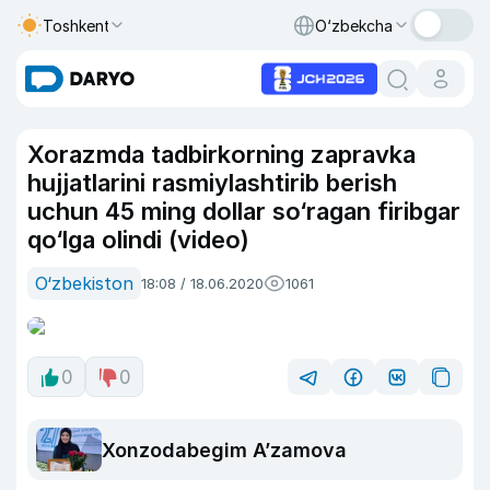
Toshkent
O‘zbekcha
Xorazmda tadbirkorning zapravka
hujjatlarini rasmiylashtirib berish
uchun 45 ming dollar so‘ragan firibgar
qo‘lga olindi (video)
O‘zbekiston
18:08 / 18.06.2020
1061
0
0
Xonzodabegim A’zamova