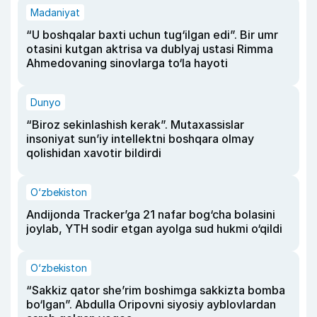
Madaniyat
“U boshqalar baxti uchun tug‘ilgan edi”. Bir umr
otasini kutgan aktrisa va dublyaj ustasi Rimma
Ahmedovaning sinovlarga to‘la hayoti
Dunyo
“Biroz sekinlashish kerak”. Mutaxassislar
insoniyat sun’iy intellektni boshqara olmay
qolishidan xavotir bildirdi
O‘zbekiston
Andijonda Tracker’ga 21 nafar bog‘cha bolasini
joylab, YTH sodir etgan ayolga sud hukmi o‘qildi
O‘zbekiston
“Sakkiz qator she’rim boshimga sakkizta bomba
bo‘lgan”. Abdulla Oripovni siyosiy ayblovlardan