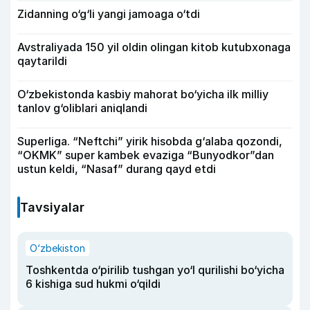
Zidanning o‘g‘li yangi jamoaga o‘tdi
Avstraliyada 150 yil oldin olingan kitob kutubxonaga
qaytarildi
O‘zbekistonda kasbiy mahorat bo‘yicha ilk milliy
tanlov g‘oliblari aniqlandi
Superliga. “Neftchi” yirik hisobda g‘alaba qozondi,
“OKMK” super kambek evaziga “Bunyodkor”dan
ustun keldi, “Nasaf” durang qayd etdi
Tavsiyalar
O‘zbekiston
Toshkentda o‘pirilib tushgan yo‘l qurilishi bo‘yicha
6 kishiga sud hukmi o‘qildi