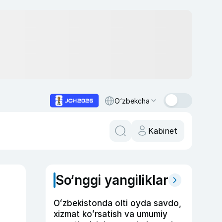
O‘zbekcha
Kabinet
So‘nggi yangiliklar
Oʻzbekistonda olti oyda savdo,
xizmat koʻrsatish va umumiy