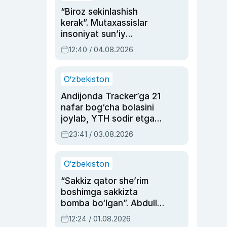
“Biroz sekinlashish
kerak”. Mutaxassislar
insoniyat sun’iy
intellektni boshqara
12:40 / 04.08.2026
olmay qolishidan xavotir
bildirdi
O‘zbekiston
Andijonda Tracker’ga 21
nafar bog‘cha bolasini
joylab, YTH sodir etgan
ayolga sud hukmi o‘qildi
23:41 / 03.08.2026
O‘zbekiston
“Sakkiz qator she’rim
boshimga sakkizta
bomba bo‘lgan”. Abdulla
Oripovni siyosiy
12:24 / 01.08.2026
ayblovlardan asrab