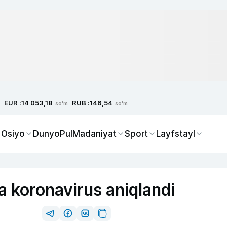
EUR :
RUB :
14 053,18
146,54
so'm
so'm
 Osiyo
Dunyo
Pul
Madaniyat
Sport
Layfstayl
 koronavirus aniqlandi