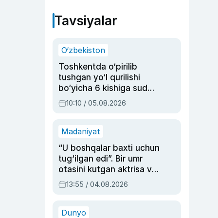
Tavsiyalar
O‘zbekiston
Toshkentda o‘pirilib
tushgan yo‘l qurilishi
bo‘yicha 6 kishiga sud
hukmi o‘qildi
10:10 / 05.08.2026
Madaniyat
“U boshqalar baxti uchun
tug‘ilgan edi”. Bir umr
otasini kutgan aktrisa va
dublyaj ustasi Rimma
13:55 / 04.08.2026
Ahmedovaning
sinovlarga to‘la hayoti
Dunyo