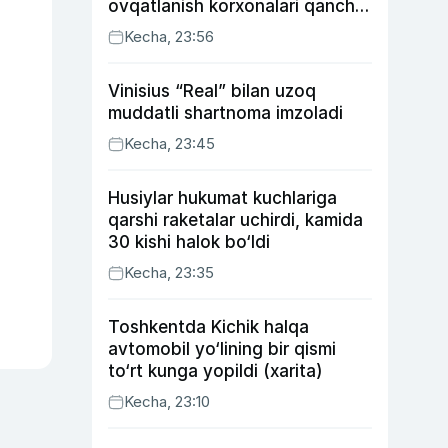
ovqatlanish korxonalari qancha
soliq toʻlagani ochiqlandi
Kecha, 23:56
Vinisius “Real” bilan uzoq
muddatli shartnoma imzoladi
Kecha, 23:45
Husiylar hukumat kuchlariga
qarshi raketalar uchirdi, kamida
30 kishi halok bo‘ldi
Kecha, 23:35
Toshkentda Kichik halqa
avtomobil yo‘lining bir qismi
to‘rt kunga yopildi (xarita)
Kecha, 23:10