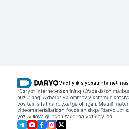
Maxfiylik siyosati
Internet-nas
“Daryo” internet-nashrining (O‘zbekiston matbuo
huzuridagi Axborot va ommaviy kommunikatsiyal
vositasi sifatida ro‘yxatga olingan. Matnli materi
videomateriallaridan foydalanishga “daryo.uz” sa
yozuv ilova qilingan taqdirda yo‘l qo‘yiladi.