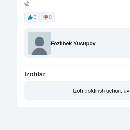
0
0
Fozilbek Yusupov
Izohlar
Izoh qoldirish uchun, a