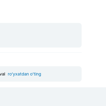
vval
ro‘yxatdan o‘ting