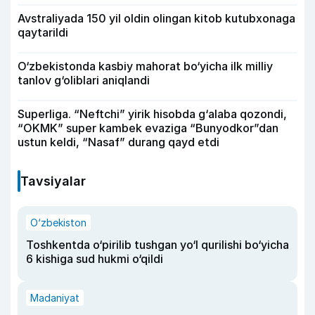
Avstraliyada 150 yil oldin olingan kitob kutubxonaga
qaytarildi
O‘zbekistonda kasbiy mahorat bo‘yicha ilk milliy
tanlov g‘oliblari aniqlandi
Superliga. “Neftchi” yirik hisobda g‘alaba qozondi,
“OKMK” super kambek evaziga “Bunyodkor”dan
ustun keldi, “Nasaf” durang qayd etdi
Tavsiyalar
O‘zbekiston
Toshkentda o‘pirilib tushgan yo‘l qurilishi bo‘yicha
6 kishiga sud hukmi o‘qildi
Madaniyat