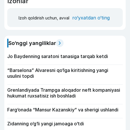
Izohlar
ro‘yxatdan o‘ting
Izoh qoldirish uchun, avval
So‘nggi yangiliklar
Jo Baydenning saratoni tanasiga tarqab ketdi
“Barselona” Alvaresni qo‘lga kiritishning yangi
usulini topdi
Grenlandiyada Trampga aloqador neft kompaniyasi
hukumat ruxsatisiz ish boshladi
Farg‘onada “Mansur Kazanskiy” va sherigi ushlandi
Zidanning o‘g‘li yangi jamoaga o‘tdi