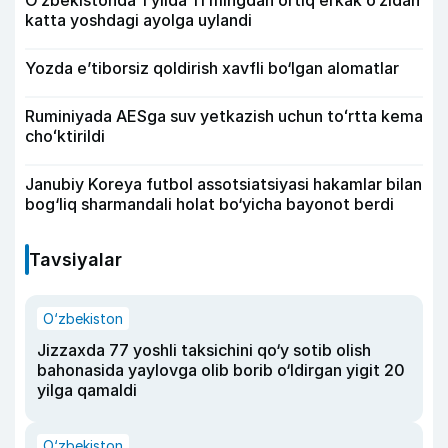
katta yoshdagi ayolga uylandi
Yozda e’tiborsiz qoldirish xavfli bo‘lgan alomatlar
Ruminiyada AESga suv yetkazish uchun toʻrtta kema
choʻktirildi
Janubiy Koreya futbol assotsiatsiyasi hakamlar bilan
bog‘liq sharmandali holat bo‘yicha bayonot berdi
Tavsiyalar
O‘zbekiston
Jizzaxda 77 yoshli taksichini qo‘y sotib olish
bahonasida yaylovga olib borib o‘ldirgan yigit 20
yilga qamaldi
O‘zbekiston