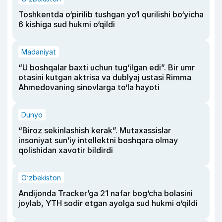
Toshkentda o‘pirilib tushgan yo‘l qurilishi bo‘yicha
6 kishiga sud hukmi o‘qildi
Madaniyat
“U boshqalar baxti uchun tug‘ilgan edi”. Bir umr
otasini kutgan aktrisa va dublyaj ustasi Rimma
Ahmedovaning sinovlarga to‘la hayoti
Dunyo
“Biroz sekinlashish kerak”. Mutaxassislar
insoniyat sun’iy intellektni boshqara olmay
qolishidan xavotir bildirdi
O‘zbekiston
Andijonda Tracker’ga 21 nafar bog‘cha bolasini
joylab, YTH sodir etgan ayolga sud hukmi o‘qildi