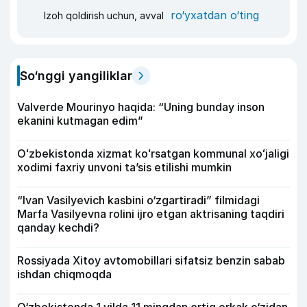
ro‘yxatdan o‘ting
Izoh qoldirish uchun, avval
So‘nggi yangiliklar
Valverde Mourinyo haqida: “Uning bunday inson
ekanini kutmagan edim”
Oʻzbekistonda xizmat koʻrsatgan kommunal xoʻjaligi
xodimi faxriy unvoni taʼsis etilishi mumkin
“Ivan Vasilyevich kasbini o‘zgartiradi” filmidagi
Marfa Vasilyevna rolini ijro etgan aktrisaning taqdiri
qanday kechdi?
Rossiyada Xitoy avtomobillari sifatsiz benzin sabab
ishdan chiqmoqda
O‘zbekistonda 1 yilda 11 mingdan ortiq erkak o‘zidan