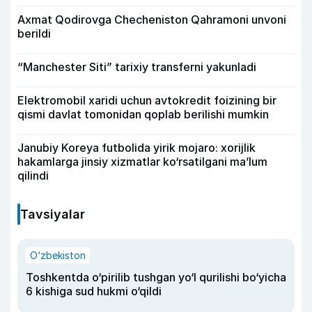
Axmat Qodirovga Checheniston Qahramoni unvoni
berildi
“Manchester Siti” tarixiy transferni yakunladi
Elektromobil xaridi uchun avtokredit foizining bir
qismi davlat tomonidan qoplab berilishi mumkin
Janubiy Koreya futbolida yirik mojaro: xorijlik
hakamlarga jinsiy xizmatlar ko‘rsatilgani ma’lum
qilindi
Tavsiyalar
O‘zbekiston
Toshkentda o‘pirilib tushgan yo‘l qurilishi bo‘yicha
6 kishiga sud hukmi o‘qildi