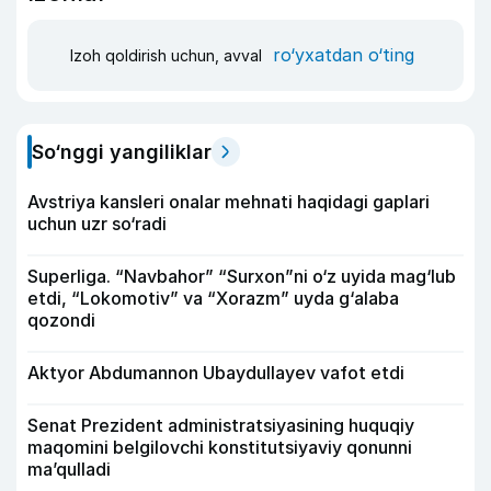
ro‘yxatdan o‘ting
Izoh qoldirish uchun, avval
So‘nggi yangiliklar
Avstriya kansleri onalar mehnati haqidagi gaplari
uchun uzr so‘radi
Superliga. “Navbahor” “Surxon”ni o‘z uyida mag‘lub
etdi, “Lokomotiv” va “Xorazm” uyda g‘alaba
qozondi
Aktyor Abdu­mannon Ubaydullayev vafot etdi
Senat Prezident administratsiyasining huquqiy
maqomini belgilovchi konstitutsiyaviy qonunni
ma’qulladi