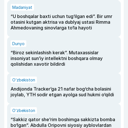
Madaniyat
“U boshqalar baxti uchun tug‘ilgan edi”. Bir umr
otasini kutgan aktrisa va dublyaj ustasi Rimma
Ahmedovaning sinovlarga to‘la hayoti
Dunyo
“Biroz sekinlashish kerak”. Mutaxassislar
insoniyat sun’iy intellektni boshqara olmay
qolishidan xavotir bildirdi
O‘zbekiston
Andijonda Tracker’ga 21 nafar bog‘cha bolasini
joylab, YTH sodir etgan ayolga sud hukmi o‘qildi
O‘zbekiston
“Sakkiz qator she’rim boshimga sakkizta bomba
bo‘lgan”. Abdulla Oripovni siyosiy ayblovlardan