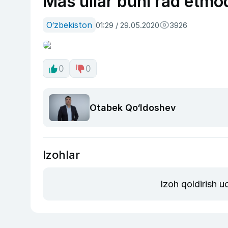
Mas’ullar buni rad etmo
O‘zbekiston
01:29 / 29.05.2020
3926
0
0
Otabek Qo‘ldoshev
Izohlar
Izoh qoldirish 