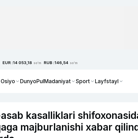
EUR :
RUB :
14 053,18
146,54
so'm
so'm
 Osiyo
Dunyo
Pul
Madaniyat
Sport
Layfstayl
sab kasalliklari shifoxonasid
qaga majburlanishi xabar qilind