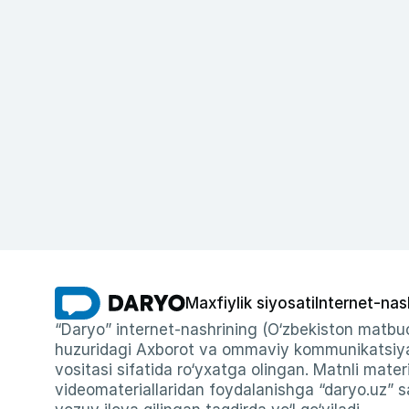
Maxfiylik siyosati
Internet-nas
“Daryo” internet-nashrining (O‘zbekiston matbuo
huzuridagi Axborot va ommaviy kommunikatsiyal
vositasi sifatida ro‘yxatga olingan. Matnli materi
videomateriallaridan foydalanishga “daryo.uz” sa