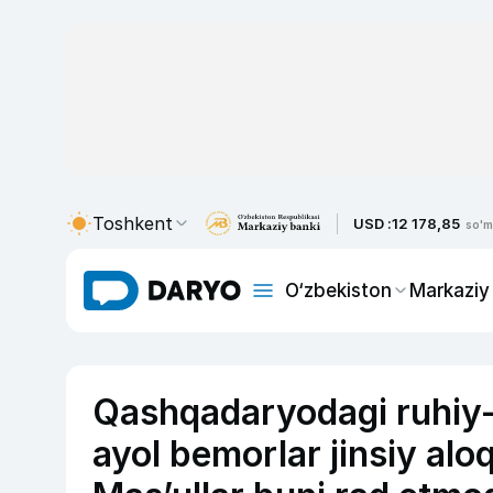
Toshkent
USD :
12 178,85
so'm
O‘zbekiston
Markaziy
Qashqadaryodagi ruhiy-a
ayol bemorlar jinsiy alo