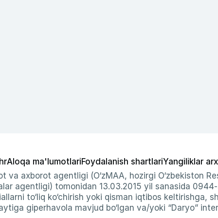
hr
Aloqa ma'lumotlari
Foydalanish shartlari
Yangiliklar arx
t va axborot agentligi (O‘zMAA, hozirgi O‘zbekiston Res
ar agentligi) tomonidan 13.03.2015 yil sanasida 0944
allarni to‘liq ko‘chirish yoki qisman iqtibos keltirishga, 
ytiga giperhavola mavjud bo‘lgan va/yoki “Daryo” intern