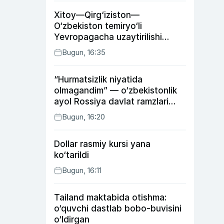
Xitoy—Qirg‘iziston—
O‘zbekiston temiryo‘li
Yevropagacha uzaytirilishi
mumkin
Bugun, 16:35
“Hurmatsizlik niyatida
olmagandim” — o‘zbekistonlik
ayol Rossiya davlat ramzlari
tushirilgan poyandoz haqida
Bugun, 16:20
Dollar rasmiy kursi yana
ko‘tarildi
Bugun, 16:11
Tailand maktabida otishma:
o‘quvchi dastlab bobo-buvisini
o‘ldirgan