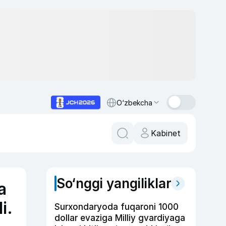
O‘zbekcha
Kabinet
So‘nggi yangiliklar
a
i.
Surxondaryoda fuqaroni 1000
dollar evaziga Milliy gvardiyaga