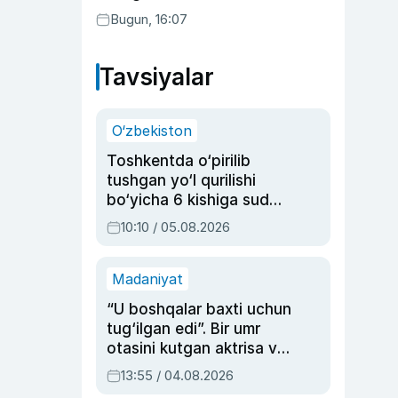
Bugun, 16:07
Tavsiyalar
O‘zbekiston
Toshkentda o‘pirilib
tushgan yo‘l qurilishi
bo‘yicha 6 kishiga sud
hukmi o‘qildi
10:10 / 05.08.2026
Madaniyat
“U boshqalar baxti uchun
tug‘ilgan edi”. Bir umr
otasini kutgan aktrisa va
dublyaj ustasi Rimma
13:55 / 04.08.2026
Ahmedovaning