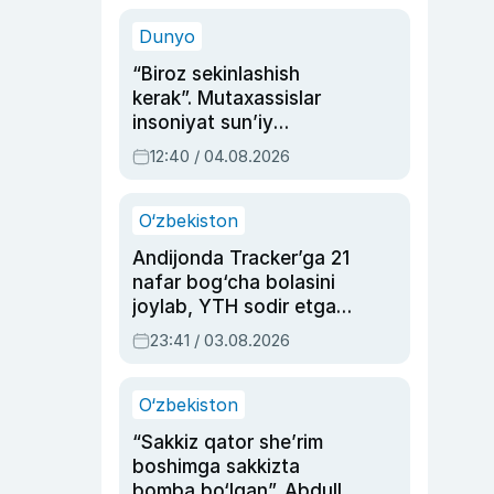
sinovlarga to‘la hayoti
Dunyo
“Biroz sekinlashish
kerak”. Mutaxassislar
insoniyat sun’iy
intellektni boshqara
12:40 / 04.08.2026
olmay qolishidan xavotir
bildirdi
O‘zbekiston
Andijonda Tracker’ga 21
nafar bog‘cha bolasini
joylab, YTH sodir etgan
ayolga sud hukmi o‘qildi
23:41 / 03.08.2026
O‘zbekiston
“Sakkiz qator she’rim
boshimga sakkizta
bomba bo‘lgan”. Abdulla