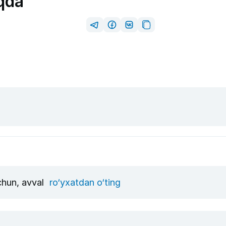
qda
uchun, avval
ro‘yxatdan o‘ting