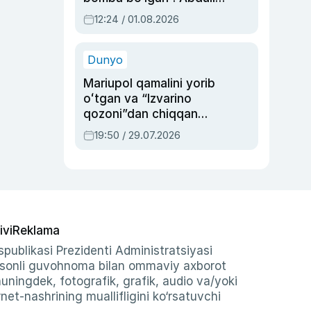
Oripovni siyosiy
12:24 / 01.08.2026
ayblovlardan asrab
qolgan voqea
Dunyo
Mariupol qamalini yorib
oʻtgan va “Izvarino
qozoni”dan chiqqan
qahramon — Ukraina
19:50 / 29.07.2026
armiyasi bosh
qoʻmondoni Drapatiy
haqida
ivi
Reklama
publikasi Prezidenti Administratsiyasi
-sonli guvohnoma bilan ommaviy axborot
shuningdek, fotografik, grafik, audio va/yoki
et-nashrining muallifligini ko‘rsatuvchi