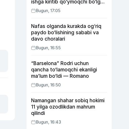
ishga kiritib qo‘ymoqchi bo‘lgan
shaxs ushlandi
Bugun, 17:05
Nafas olganda kurakda og‘riq
paydo bo‘lishining sababi va
davo choralari
Bugun, 16:55
“Barselona” Rodri uchun
qancha to‘lamoqchi ekanligi
ma’lum bo‘ldi — Romano
Bugun, 16:50
Namangan shahar sobiq hokimi
11 yilga ozodlikdan mahrum
qilindi
Bugun, 16:43