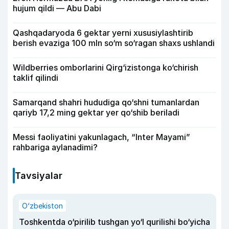
hujum qildi — Abu Dabi
Qashqadaryoda 6 gektar yerni xususiylashtirib
berish evaziga 100 mln so‘m so‘ragan shaxs ushlandi
Wildberries omborlarini Qirg‘izistonga ko‘chirish
taklif qilindi
Samarqand shahri hududiga qo‘shni tumanlardan
qariyb 17,2 ming gektar yer qo‘shib beriladi
Messi faoliyatini yakunlagach, “Inter Mayami”
rahbariga aylanadimi?
Tavsiyalar
O‘zbekiston
Toshkentda o‘pirilib tushgan yo‘l qurilishi bo‘yicha