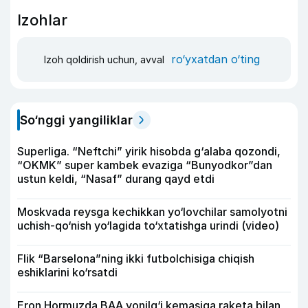
Izohlar
ro‘yxatdan o‘ting
Izoh qoldirish uchun, avval
So‘nggi yangiliklar
Superliga. “Neftchi” yirik hisobda g‘alaba qozondi,
“OKMK” super kambek evaziga “Bunyodkor”dan
ustun keldi, “Nasaf” durang qayd etdi
Moskvada reysga kechikkan yo‘lovchilar samolyotni
uchish-qo‘nish yo‘lagida to‘xtatishga urindi (video)
Flik “Barselona”ning ikki futbolchisiga chiqish
eshiklarini ko‘rsatdi
Eron Hormuzda BAA yonilg‘i kemasiga raketa bilan