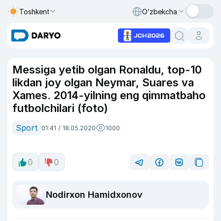
Toshkent
O‘zbekcha
Messiga yetib olgan Ronaldu, top-10
likdan joy olgan Neymar, Suares va
Xames. 2014-yilning eng qimmatbaho
futbolchilari (foto)
Sport
01:41 / 18.05.2020
1000
0
0
Nodirxon Hamidxonov