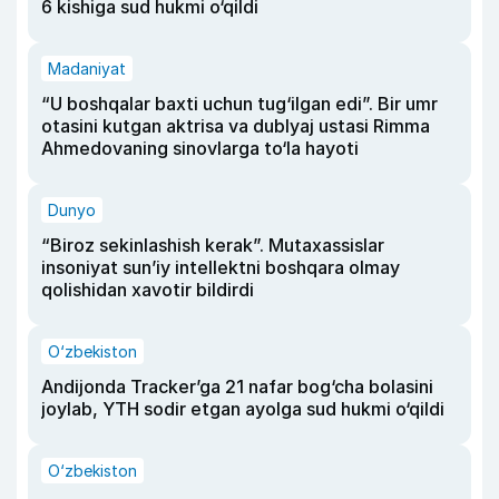
6 kishiga sud hukmi o‘qildi
Madaniyat
“U boshqalar baxti uchun tug‘ilgan edi”. Bir umr
otasini kutgan aktrisa va dublyaj ustasi Rimma
Ahmedovaning sinovlarga to‘la hayoti
Dunyo
“Biroz sekinlashish kerak”. Mutaxassislar
insoniyat sun’iy intellektni boshqara olmay
qolishidan xavotir bildirdi
O‘zbekiston
Andijonda Tracker’ga 21 nafar bog‘cha bolasini
joylab, YTH sodir etgan ayolga sud hukmi o‘qildi
O‘zbekiston