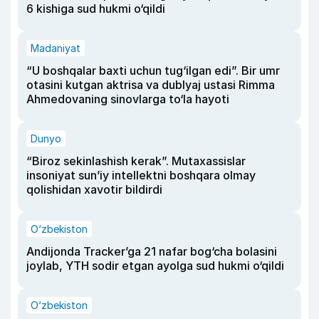
6 kishiga sud hukmi o‘qildi
Madaniyat
“U boshqalar baxti uchun tug‘ilgan edi”. Bir umr
otasini kutgan aktrisa va dublyaj ustasi Rimma
Ahmedovaning sinovlarga to‘la hayoti
Dunyo
“Biroz sekinlashish kerak”. Mutaxassislar
insoniyat sun’iy intellektni boshqara olmay
qolishidan xavotir bildirdi
O‘zbekiston
Andijonda Tracker’ga 21 nafar bog‘cha bolasini
joylab, YTH sodir etgan ayolga sud hukmi o‘qildi
O‘zbekiston