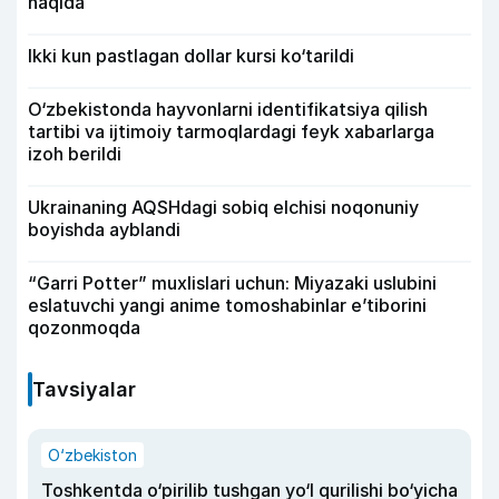
haqida
Ikki kun pastlagan dollar kursi ko‘tarildi
O‘zbekistonda hayvonlarni identifikatsiya qilish
tartibi va ijtimoiy tarmoqlardagi feyk xabarlarga
izoh berildi
Ukrainaning AQSHdagi sobiq elchisi noqonuniy
boyishda ayblandi
“Garri Potter” muxlislari uchun: Miyazaki uslubini
eslatuvchi yangi anime tomoshabinlar e’tiborini
qozonmoqda
Tavsiyalar
O‘zbekiston
Toshkentda o‘pirilib tushgan yo‘l qurilishi bo‘yicha