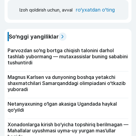
ro‘yxatdan o‘ting
Izoh qoldirish uchun, avval
So‘nggi yangiliklar
Parvozdan so‘ng bortga chiqish talonini darhol
tashlab yubormang — mutaxassislar buning sababini
tushuntirdi
Magnus Karlsen va dunyoning boshqa yetakchi
shaxmatchilari Samarqanddagi olimpiadani o‘tkazib
yuboradi
Netanyaxuning o‘lgan akasiga Ugandada haykal
qo‘yildi
Xonadonlarga kirish bo‘yicha topshiriq berilmagan —
Mahallalar uyushmasi uyma-uy yurgan mas’ullar