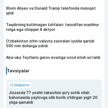
Ilhom Aliyev va Donald Tramp telefonda muloqot
qildi
Taqdirning kutilmagan tuhfalari: tasodifan mashhur
rolga ega chiqqan 8 aktyor
O‘zbekiston oltin-valyuta zaxiralari iyulda qariyb
590 mln dollarga oshdi
Aka-uka Teytlarni garov evaziga ozod etish soʻraldi
Tavsiyalar
O‘zbekiston
Jizzaxda 77 yoshli taksichini qo‘y sotib olish
bahonasida yaylovga olib borib o‘ldirgan yigit 20
yilga qamaldi