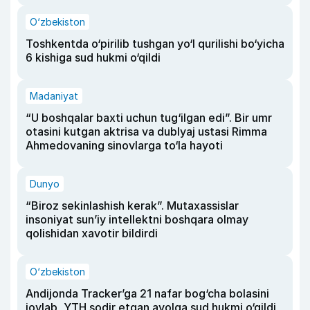
O‘zbekiston
Toshkentda o‘pirilib tushgan yo‘l qurilishi bo‘yicha
6 kishiga sud hukmi o‘qildi
Madaniyat
“U boshqalar baxti uchun tug‘ilgan edi”. Bir umr
otasini kutgan aktrisa va dublyaj ustasi Rimma
Ahmedovaning sinovlarga to‘la hayoti
Dunyo
“Biroz sekinlashish kerak”. Mutaxassislar
insoniyat sun’iy intellektni boshqara olmay
qolishidan xavotir bildirdi
O‘zbekiston
Andijonda Tracker’ga 21 nafar bog‘cha bolasini
joylab, YTH sodir etgan ayolga sud hukmi o‘qildi