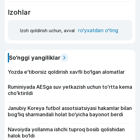
Izohlar
ro‘yxatdan o‘ting
Izoh qoldirish uchun, avval
So‘nggi yangiliklar
Yozda e’tiborsiz qoldirish xavfli bo‘lgan alomatlar
Ruminiyada AESga suv yetkazish uchun toʻrtta kema
choʻktirildi
Janubiy Koreya futbol assotsiatsiyasi hakamlar bilan
bog‘liq sharmandali holat bo‘yicha bayonot berdi
Navoiyda yollanma ishchi tuproq bosib qolishidan
halok bo‘ldi