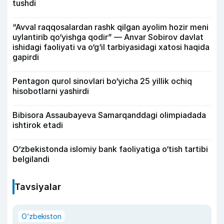
tushdi
“Avval raqqosalardan rashk qilgan ayolim hozir meni
uylantirib qo‘yishga qodir” — Anvar Sobirov davlat
ishidagi faoliyati va o‘g‘il tarbiyasidagi xatosi haqida
gapirdi
Pentagon qurol sinovlari bo‘yicha 25 yillik ochiq
hisobotlarni yashirdi
Bibisora Assaubayeva Samarqanddagi olimpiadada
ishtirok etadi
O‘zbekistonda islomiy bank faoliyatiga o‘tish tartibi
belgilandi
Tavsiyalar
O‘zbekiston