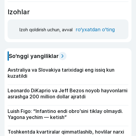
Izohlar
ro‘yxatdan o‘ting
Izoh qoldirish uchun, avval
So‘nggi yangiliklar
Avstraliya va Slovakiya tarixidagi eng issiq kun
kuzatildi
Leonardo DiKaprio va Jeff Bezos noyob hayvonlarni
asrashga 200 million dollar ajratdi
Luish Figo: “Infantino endi obroʻsini tiklay olmaydi.
Yagona yechim — ketish”
Toshkentda kvartiralar qimmatlashib, hovlilar narxi