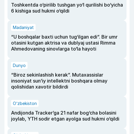
Toshkentda o‘pirilib tushgan yo‘l qurilishi bo‘yicha
6 kishiga sud hukmi o‘qildi
Madaniyat
“U boshqalar baxti uchun tug‘ilgan edi”. Bir umr
otasini kutgan aktrisa va dublyaj ustasi Rimma
Ahmedovaning sinovlarga to‘la hayoti
Dunyo
“Biroz sekinlashish kerak”. Mutaxassislar
insoniyat sun’iy intellektni boshqara olmay
qolishidan xavotir bildirdi
O‘zbekiston
Andijonda Tracker’ga 21 nafar bog‘cha bolasini
joylab, YTH sodir etgan ayolga sud hukmi o‘qildi