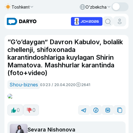
Toshkent
O‘zbekcha
“G‘o‘daygan” Davron Kabulov, bolalik
chellenji, shifoxonada
karantindoshlariga kuylagan Shirin
Mamatova. Mashhurlar karantinda
(foto+video)
Shou-biznes
03:23 / 20.04.2020
2641
0
0
Sevara Nishonova