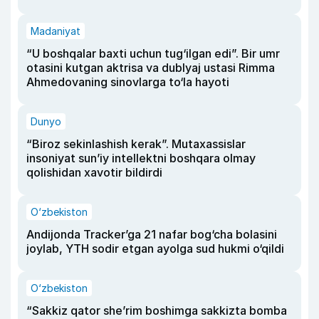
Madaniyat
“U boshqalar baxti uchun tug‘ilgan edi”. Bir umr
otasini kutgan aktrisa va dublyaj ustasi Rimma
Ahmedovaning sinovlarga to‘la hayoti
Dunyo
“Biroz sekinlashish kerak”. Mutaxassislar
insoniyat sun’iy intellektni boshqara olmay
qolishidan xavotir bildirdi
O‘zbekiston
Andijonda Tracker’ga 21 nafar bog‘cha bolasini
joylab, YTH sodir etgan ayolga sud hukmi o‘qildi
O‘zbekiston
“Sakkiz qator she’rim boshimga sakkizta bomba