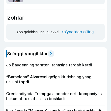
Izohlar
ro‘yxatdan o‘ting
Izoh qoldirish uchun, avval
So‘nggi yangiliklar
Jo Baydenning saratoni tanasiga tarqab ketdi
“Barselona” Alvaresni qo‘lga kiritishning yangi
usulini topdi
Grenlandiyada Trampga aloqador neft kompaniyasi
hukumat ruxsatisiz ish boshladi
Farg‘onada “Mansur Kazanskiy” va sherigi ushlandi