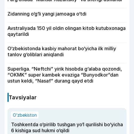
Zidanning o‘g‘li yangi jamoaga o‘tdi
Avstraliyada 150 yil oldin olingan kitob kutubxonaga
qaytarildi
O‘zbekistonda kasbiy mahorat bo‘yicha ilk milliy
tanlov g‘oliblari aniqlandi
Superliga. “Neftchi” yirik hisobda g‘alaba qozondi,
“OKMK” super kambek evaziga “Bunyodkor”dan
ustun keldi, “Nasaf” durang qayd etdi
Tavsiyalar
O‘zbekiston
Toshkentda o‘pirilib tushgan yo‘l qurilishi bo‘yicha
6 kishiga sud hukmi o‘qildi