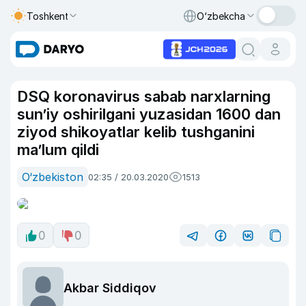
Toshkent
O‘zbekcha
DSQ koronavirus sabab narxlarning
sun’iy oshirilgani yuzasidan 1600 dan
ziyod shikoyatlar kelib tushganini
ma’lum qildi
O‘zbekiston
02:35 / 20.03.2020
1513
0
0
Akbar Siddiqov