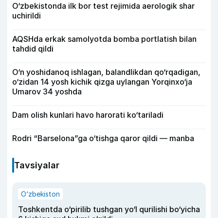
O‘zbekistonda ilk bor test rejimida aerologik shar
uchirildi
AQSHda erkak samolyotda bomba portlatish bilan
tahdid qildi
O‘n yoshidanoq ishlagan, balandlikdan qo‘rqadigan,
o‘zidan 14 yosh kichik qizga uylangan Yorqinxo‘ja
Umarov 34 yoshda
Dam olish kunlari havo harorati ko‘tariladi
Rodri “Barselona”ga o‘tishga qaror qildi — manba
Tavsiyalar
O‘zbekiston
Toshkentda o‘pirilib tushgan yo‘l qurilishi bo‘yicha