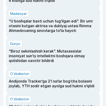
6 kishiga sud hukmi o‘qildi
Madaniyat
“U boshqalar baxti uchun tug‘ilgan edi”. Bir umr
otasini kutgan aktrisa va dublyaj ustasi Rimma
Ahmedovaning sinovlarga to‘la hayoti
Dunyo
“Biroz sekinlashish kerak”. Mutaxassislar
insoniyat sun’iy intellektni boshqara olmay
qolishidan xavotir bildirdi
O‘zbekiston
Andijonda Tracker’ga 21 nafar bog‘cha bolasini
joylab, YTH sodir etgan ayolga sud hukmi o‘qildi
O‘zbekiston