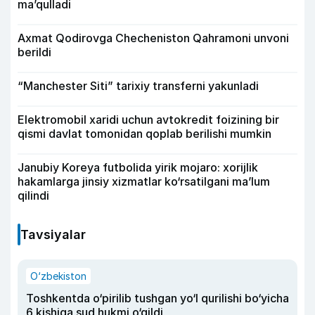
ma’qulladi
Axmat Qodirovga Checheniston Qahramoni unvoni
berildi
“Manchester Siti” tarixiy transferni yakunladi
Elektromobil xaridi uchun avtokredit foizining bir
qismi davlat tomonidan qoplab berilishi mumkin
Janubiy Koreya futbolida yirik mojaro: xorijlik
hakamlarga jinsiy xizmatlar ko‘rsatilgani ma’lum
qilindi
Tavsiyalar
O‘zbekiston
Toshkentda o‘pirilib tushgan yo‘l qurilishi bo‘yicha
6 kishiga sud hukmi o‘qildi