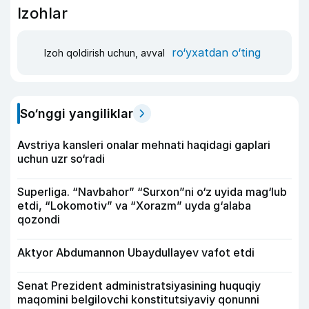
Izohlar
ro‘yxatdan o‘ting
Izoh qoldirish uchun, avval
So‘nggi yangiliklar
Avstriya kansleri onalar mehnati haqidagi gaplari
uchun uzr so‘radi
Superliga. “Navbahor” “Surxon”ni o‘z uyida mag‘lub
etdi, “Lokomotiv” va “Xorazm” uyda g‘alaba
qozondi
Aktyor Abdu­mannon Ubaydullayev vafot etdi
Senat Prezident administratsiyasining huquqiy
maqomini belgilovchi konstitutsiyaviy qonunni