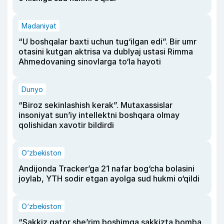
Madaniyat
“U boshqalar baxti uchun tug‘ilgan edi”. Bir umr
otasini kutgan aktrisa va dublyaj ustasi Rimma
Ahmedovaning sinovlarga to‘la hayoti
Dunyo
“Biroz sekinlashish kerak”. Mutaxassislar
insoniyat sun’iy intellektni boshqara olmay
qolishidan xavotir bildirdi
O‘zbekiston
Andijonda Tracker’ga 21 nafar bog‘cha bolasini
joylab, YTH sodir etgan ayolga sud hukmi o‘qildi
O‘zbekiston
“Sakkiz qator she’rim boshimga sakkizta bomba