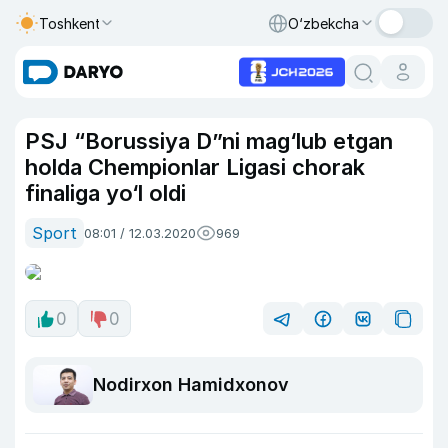
Toshkent
O‘zbekcha
PSJ “Borussiya D”ni mag‘lub etgan
holda Chempionlar Ligasi chorak
finaliga yo‘l oldi
Sport
08:01 / 12.03.2020
969
0
0
Nodirxon Hamidxonov