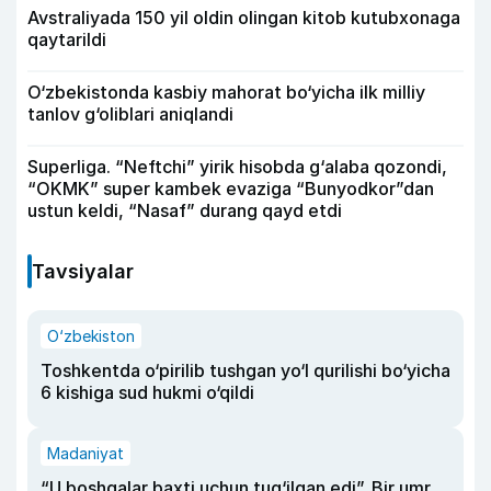
Avstraliyada 150 yil oldin olingan kitob kutubxonaga
qaytarildi
O‘zbekistonda kasbiy mahorat bo‘yicha ilk milliy
tanlov g‘oliblari aniqlandi
Superliga. “Neftchi” yirik hisobda g‘alaba qozondi,
“OKMK” super kambek evaziga “Bunyodkor”dan
ustun keldi, “Nasaf” durang qayd etdi
Tavsiyalar
O‘zbekiston
Toshkentda o‘pirilib tushgan yo‘l qurilishi bo‘yicha
6 kishiga sud hukmi o‘qildi
Madaniyat
“U boshqalar baxti uchun tug‘ilgan edi”. Bir umr