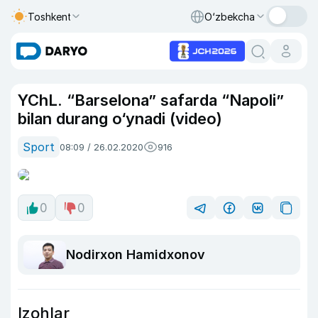
Toshkent
O‘zbekcha
YChL. “Barselona” safarda “Napoli”
bilan durang o‘ynadi (video)
Sport
08:09 / 26.02.2020
916
0
0
Nodirxon Hamidxonov
Izohlar