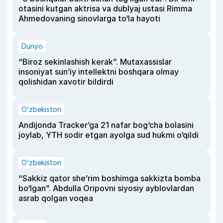
otasini kutgan aktrisa va dublyaj ustasi Rimma
Ahmedovaning sinovlarga to‘la hayoti
Dunyo
“Biroz sekinlashish kerak”. Mutaxassislar
insoniyat sun’iy intellektni boshqara olmay
qolishidan xavotir bildirdi
O‘zbekiston
Andijonda Tracker’ga 21 nafar bog‘cha bolasini
joylab, YTH sodir etgan ayolga sud hukmi o‘qildi
O‘zbekiston
“Sakkiz qator she’rim boshimga sakkizta bomba
bo‘lgan”. Abdulla Oripovni siyosiy ayblovlardan
asrab qolgan voqea