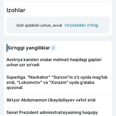
Izohlar
ro‘yxatdan o‘ting
Izoh qoldirish uchun, avval
So‘nggi yangiliklar
Avstriya kansleri onalar mehnati haqidagi gaplari
uchun uzr so‘radi
Superliga. “Navbahor” “Surxon”ni o‘z uyida mag‘lub
etdi, “Lokomotiv” va “Xorazm” uyda g‘alaba
qozondi
Aktyor Abdu­mannon Ubaydullayev vafot etdi
Senat Prezident administratsiyasining huquqiy