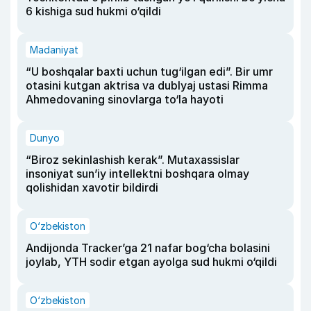
6 kishiga sud hukmi o‘qildi
Madaniyat
“U boshqalar baxti uchun tug‘ilgan edi”. Bir umr
otasini kutgan aktrisa va dublyaj ustasi Rimma
Ahmedovaning sinovlarga to‘la hayoti
Dunyo
“Biroz sekinlashish kerak”. Mutaxassislar
insoniyat sun’iy intellektni boshqara olmay
qolishidan xavotir bildirdi
O‘zbekiston
Andijonda Tracker’ga 21 nafar bog‘cha bolasini
joylab, YTH sodir etgan ayolga sud hukmi o‘qildi
O‘zbekiston