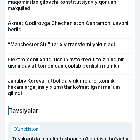
maqomini belgilovchi konstitutsiyaviy qonunni
ma’qulladi
Axmat Qodirovga Checheniston Qahramoni unvoni
berildi
“Manchester Siti” tarixiy transferni yakunladi
Elektromobil xaridi uchun avtokredit foizining bir
qismi davlat tomonidan qoplab berilishi mumkin
Janubiy Koreya futbolida yirik mojaro: xorijlik
hakamlarga jinsiy xizmatlar ko‘rsatilgani ma’lum
qilindi
Tavsiyalar
O‘zbekiston
Toshkentda o‘pirilib tushgan yo‘l qurilishi bo‘yicha