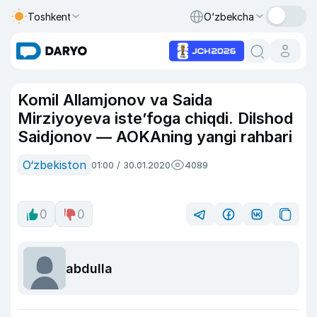
Toshkent
O‘zbekcha
Komil Allamjonov va Saida
Mirziyoyeva iste’foga chiqdi. Dilshod
Saidjonov — AOKAning yangi rahbari
O‘zbekiston
01:00 / 30.01.2020
4089
0
0
abdulla