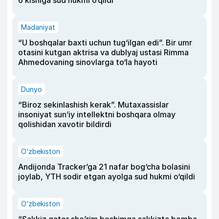
6 kishiga sud hukmi o‘qildi
Madaniyat
“U boshqalar baxti uchun tug‘ilgan edi”. Bir umr
otasini kutgan aktrisa va dublyaj ustasi Rimma
Ahmedovaning sinovlarga to‘la hayoti
Dunyo
“Biroz sekinlashish kerak”. Mutaxassislar
insoniyat sun’iy intellektni boshqara olmay
qolishidan xavotir bildirdi
O‘zbekiston
Andijonda Tracker’ga 21 nafar bog‘cha bolasini
joylab, YTH sodir etgan ayolga sud hukmi o‘qildi
O‘zbekiston