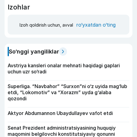
Izohlar
ro‘yxatdan o‘ting
Izoh qoldirish uchun, avval
So‘nggi yangiliklar
Avstriya kansleri onalar mehnati haqidagi gaplari
uchun uzr so‘radi
Superliga. “Navbahor” “Surxon”ni o‘z uyida mag‘lub
etdi, “Lokomotiv” va “Xorazm” uyda g‘alaba
qozondi
Aktyor Abdu­mannon Ubaydullayev vafot etdi
Senat Prezident administratsiyasining huquqiy
maqomini belgilovchi konstitutsiyaviy qonunni