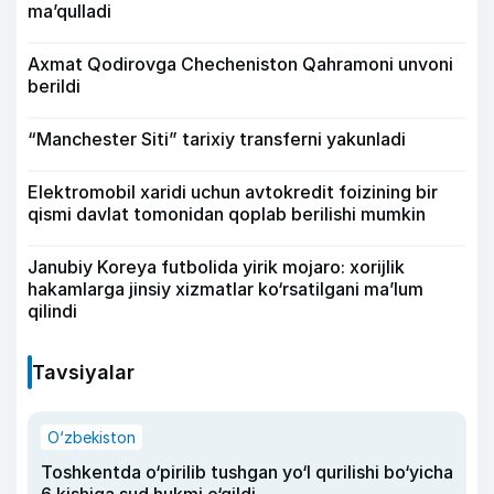
ma’qulladi
Axmat Qodirovga Checheniston Qahramoni unvoni
berildi
“Manchester Siti” tarixiy transferni yakunladi
Elektromobil xaridi uchun avtokredit foizining bir
qismi davlat tomonidan qoplab berilishi mumkin
Janubiy Koreya futbolida yirik mojaro: xorijlik
hakamlarga jinsiy xizmatlar ko‘rsatilgani ma’lum
qilindi
Tavsiyalar
O‘zbekiston
Toshkentda o‘pirilib tushgan yo‘l qurilishi bo‘yicha