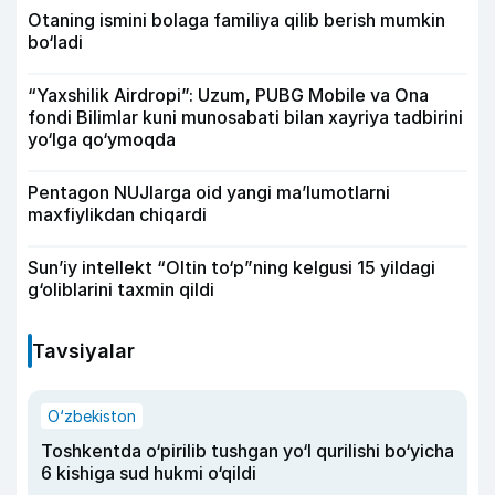
Otaning ismini bolaga familiya qilib berish mumkin
bo‘ladi
“Yaxshilik Airdropi”: Uzum, PUBG Mobile va Ona
fondi Bilimlar kuni munosabati bilan xayriya tadbirini
yo‘lga qo‘ymoqda
Pentagon NUJlarga oid yangi maʼlumotlarni
maxfiylikdan chiqardi
Sun’iy intellekt “Oltin to‘p”ning kelgusi 15 yildagi
g‘oliblarini taxmin qildi
Tavsiyalar
O‘zbekiston
Toshkentda o‘pirilib tushgan yo‘l qurilishi bo‘yicha
6 kishiga sud hukmi o‘qildi