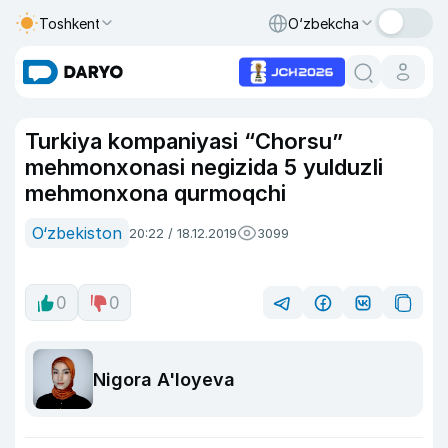
Toshkent
O‘zbekcha
Turkiya kompaniyasi “Chorsu”
mehmonxonasi negizida 5 yulduzli
mehmonxona qurmoqchi
O‘zbekiston
20:22 / 18.12.2019
3099
0
0
Nigora A'loyeva