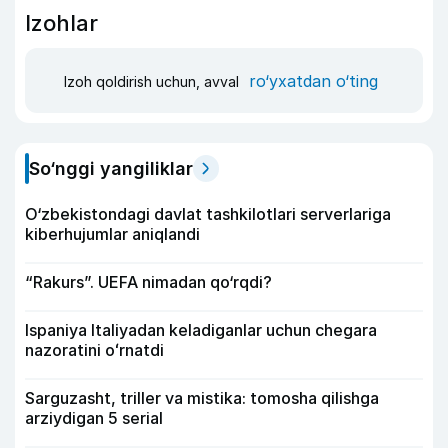
Izohlar
ro‘yxatdan o‘ting
Izoh qoldirish uchun, avval
So‘nggi yangiliklar
O‘zbekistondagi davlat tashkilotlari serverlariga
kiberhujumlar aniqlandi
“Rakurs”. UEFA nimadan qo‘rqdi?
Ispaniya Italiyadan keladiganlar uchun chegara
nazoratini oʻrnatdi
Sarguzasht, triller va mistika: tomosha qilishga
arziydigan 5 serial