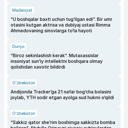
Madaniyat
“U boshqalar baxti uchun tug‘ilgan edi”. Bir umr
otasini kutgan aktrisa va dublyaj ustasi Rimma
Ahmedovaning sinovlarga to‘la hayoti
Dunyo
“Biroz sekinlashish kerak”. Mutaxassislar
insoniyat sun’iy intellektni boshqara olmay
qolishidan xavotir bildirdi
O‘zbekiston
Andijonda Tracker’ga 21 nafar bog‘cha bolasini
joylab, YTH sodir etgan ayolga sud hukmi o‘qildi
O‘zbekiston
“Sakkiz qator she’rim boshimga sakkizta bomba