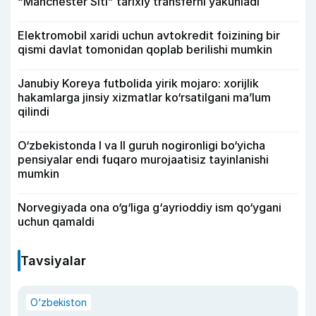
“Manchester Siti” tarixiy transferni yakunladi
Elektromobil xaridi uchun avtokredit foizining bir
qismi davlat tomonidan qoplab berilishi mumkin
Janubiy Koreya futbolida yirik mojaro: xorijlik
hakamlarga jinsiy xizmatlar ko‘rsatilgani ma’lum
qilindi
O‘zbekistonda I va II guruh nogironligi bo‘yicha
pensiyalar endi fuqaro murojaatisiz tayinlanishi
mumkin
Norvegiyada ona o‘g‘liga g‘ayrioddiy ism qo‘ygani
uchun qamaldi
Tavsiyalar
O‘zbekiston