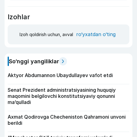
Izohlar
ro‘yxatdan o‘ting
Izoh qoldirish uchun, avval
So‘nggi yangiliklar
Aktyor Abdu­mannon Ubaydullayev vafot etdi
Senat Prezident administratsiyasining huquqiy
maqomini belgilovchi konstitutsiyaviy qonunni
ma’qulladi
Axmat Qodirovga Checheniston Qahramoni unvoni
berildi