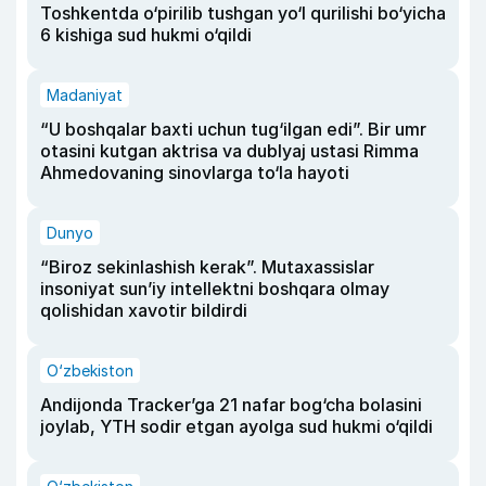
Toshkentda o‘pirilib tushgan yo‘l qurilishi bo‘yicha
6 kishiga sud hukmi o‘qildi
Madaniyat
“U boshqalar baxti uchun tug‘ilgan edi”. Bir umr
otasini kutgan aktrisa va dublyaj ustasi Rimma
Ahmedovaning sinovlarga to‘la hayoti
Dunyo
“Biroz sekinlashish kerak”. Mutaxassislar
insoniyat sun’iy intellektni boshqara olmay
qolishidan xavotir bildirdi
O‘zbekiston
Andijonda Tracker’ga 21 nafar bog‘cha bolasini
joylab, YTH sodir etgan ayolga sud hukmi o‘qildi