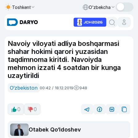
Toshkent
O‘zbekcha
Navoiy viloyati adliya boshqarmasi
shahar hokimi qarori yuzasidan
taqdimnoma kiritdi. Navoiyda
mehmon izzati 4 soatdan bir kunga
uzaytirildi
O‘zbekiston
00:42 / 18.12.2019
948
0
0
Otabek Qo‘ldoshev