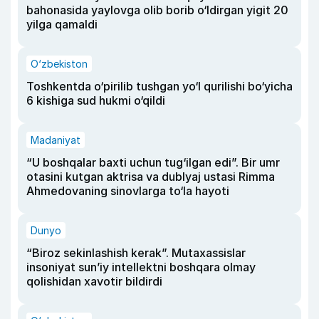
bahonasida yaylovga olib borib o‘ldirgan yigit 20
yilga qamaldi
O‘zbekiston
Toshkentda o‘pirilib tushgan yo‘l qurilishi bo‘yicha
6 kishiga sud hukmi o‘qildi
Madaniyat
“U boshqalar baxti uchun tug‘ilgan edi”. Bir umr
otasini kutgan aktrisa va dublyaj ustasi Rimma
Ahmedovaning sinovlarga to‘la hayoti
Dunyo
“Biroz sekinlashish kerak”. Mutaxassislar
insoniyat sun’iy intellektni boshqara olmay
qolishidan xavotir bildirdi