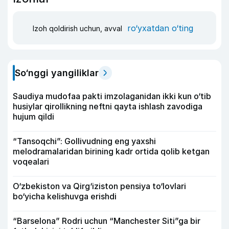
ro‘yxatdan o‘ting
Izoh qoldirish uchun, avval
So‘nggi yangiliklar
Saudiya mudofaa pakti imzolaganidan ikki kun o‘tib
husiylar qirollikning neftni qayta ishlash zavodiga
hujum qildi
“Tansoqchi”: Gollivudning eng yaxshi
melodramalaridan birining kadr ortida qolib ketgan
voqealari
O‘zbekiston va Qirg‘iziston pensiya to‘lovlari
bo‘yicha kelishuvga erishdi
“Barselona” Rodri uchun “Manchester Siti”ga bir