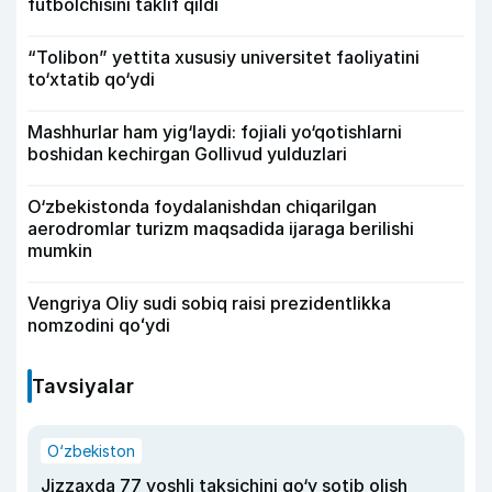
futbolchisini taklif qildi
“Tolibon” yettita xususiy universitet faoliyatini
to‘xtatib qo‘ydi
Mashhurlar ham yig‘laydi: fojiali yo‘qotishlarni
boshidan kechirgan Gollivud yulduzlari
O‘zbekistonda foydalanishdan chiqarilgan
aerodromlar turizm maqsadida ijaraga berilishi
mumkin
Vengriya Oliy sudi sobiq raisi prezidentlikka
nomzodini qoʻydi
Tavsiyalar
O‘zbekiston
Jizzaxda 77 yoshli taksichini qo‘y sotib olish