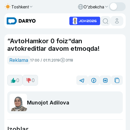
Toshkent
O‘zbekcha
“AvtoHamkor 0 foiz”dan
avtokreditlar davom etmoqda!
Reklama
17:00 / 01.11.2019
3118
0
0
Munojot Adilova
Izohlar