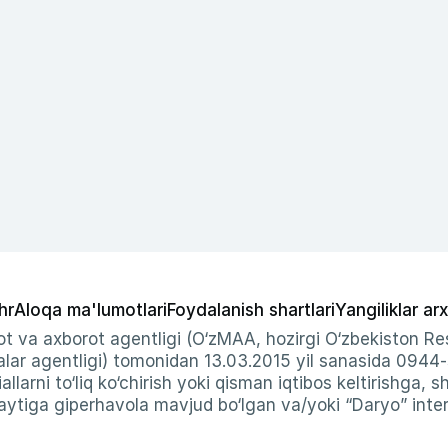
hr
Aloqa ma'lumotlari
Foydalanish shartlari
Yangiliklar arx
t va axborot agentligi (O‘zMAA, hozirgi O‘zbekiston Res
ar agentligi) tomonidan 13.03.2015 yil sanasida 0944
allarni to‘liq ko‘chirish yoki qisman iqtibos keltirishga, 
ytiga giperhavola mavjud bo‘lgan va/yoki “Daryo” intern