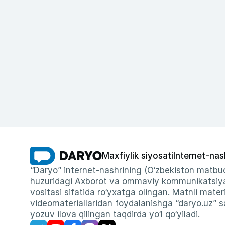
Maxfiylik siyosati
Internet-nas
“Daryo” internet-nashrining (O‘zbekiston matbuo
huzuridagi Axborot va ommaviy kommunikatsiyal
vositasi sifatida ro‘yxatga olingan. Matnli materi
videomateriallaridan foydalanishga “daryo.uz” sa
yozuv ilova qilingan taqdirda yo‘l qo‘yiladi.