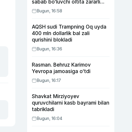
sabab bo‘luvchi oltita zararli
odat
Bugun, 16:58
AQSH sudi Trampning Oq uyda
400 mln dollarlik bal zali
qurishini blokladi
Bugun, 16:36
Rasman. Behruz Karimov
Yevropa jamoasiga o‘tdi
Bugun, 16:17
Shavkat Mirziyoyev
quruvchilarni kasb bayrami bilan
tabrikladi
Bugun, 16:04