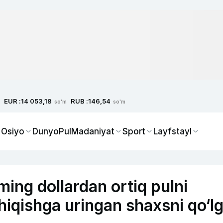
EUR :
RUB :
14 053,18
146,54
so'm
so'm
 Osiyo
Dunyo
Pul
Madaniyat
Sport
Layfstayl
g dollardan ortiq pulni
hiqishga uringan shaxsni qo‘l