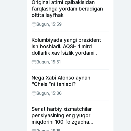
Original atirni qalbakisidan
farqlashga yordam beradigan
oltita layfhak
Bugun, 15:59
Kolumbiyada yangi prezident
ish boshladi. AQSH 1 mlrd
dollarlik xavfsizlik yordami
bermoqchi
Bugun, 15:51
Nega Xabi Alonso aynan
“Chelsi”ni tanladi?
Bugun, 15:36
Senat harbiy xizmatchilar
pensiyasining eng yuqori
miqdorini 100 foizgacha
oshirishni nazarda tutuvchi
Bugun, 15:15