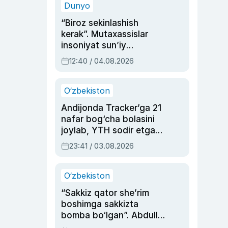
Dunyo
“Biroz sekinlashish
kerak”. Mutaxassislar
insoniyat sun’iy
intellektni boshqara
12:40 / 04.08.2026
olmay qolishidan xavotir
bildirdi
O‘zbekiston
Andijonda Tracker’ga 21
nafar bog‘cha bolasini
joylab, YTH sodir etgan
ayolga sud hukmi o‘qildi
23:41 / 03.08.2026
O‘zbekiston
“Sakkiz qator she’rim
boshimga sakkizta
bomba bo‘lgan”. Abdulla
Oripovni siyosiy