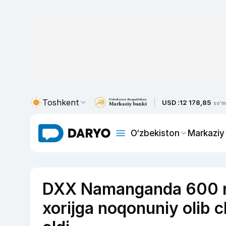
Toshkent
USD :
12 178,85
so'm
O‘zbekiston
Markaziy
DXX Namanganda 600 min
xorijga noqonuniy olib c