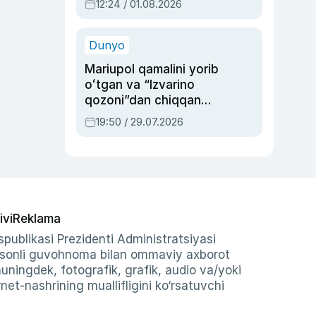
12:24 / 01.08.2026
ayblovlardan asrab
qolgan voqea
Dunyo
Mariupol qamalini yorib
oʻtgan va “Izvarino
qozoni”dan chiqqan
qahramon — Ukraina
19:50 / 29.07.2026
armiyasi bosh
qoʻmondoni Drapatiy
haqida
ivi
Reklama
publikasi Prezidenti Administratsiyasi
-sonli guvohnoma bilan ommaviy axborot
shuningdek, fotografik, grafik, audio va/yoki
et-nashrining muallifligini ko‘rsatuvchi