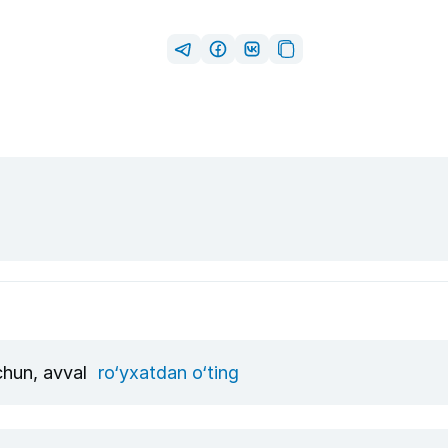
uchun, avval
ro‘yxatdan o‘ting