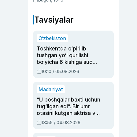
qonunni ma’qulladi
Tavsiyalar
O‘zbekiston
Toshkentda o‘pirilib
tushgan yo‘l qurilishi
bo‘yicha 6 kishiga sud
hukmi o‘qildi
10:10 / 05.08.2026
Madaniyat
“U boshqalar baxti uchun
tug‘ilgan edi”. Bir umr
otasini kutgan aktrisa va
dublyaj ustasi Rimma
13:55 / 04.08.2026
Ahmedovaning
sinovlarga to‘la hayoti