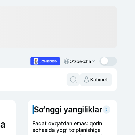
O‘zbekcha
Kabinet
So‘nggi yangiliklar
ga
Faqat ovqatdan emas: qorin
sohasida yog‘ to‘planishiga