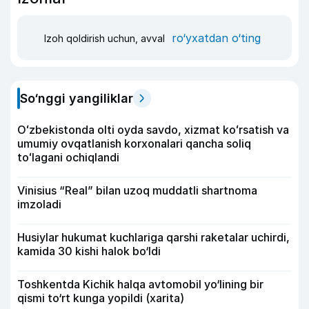
ro‘yxatdan o‘ting
Izoh qoldirish uchun, avval
So‘nggi yangiliklar
Oʻzbekistonda olti oyda savdo, xizmat koʻrsatish va
umumiy ovqatlanish korxonalari qancha soliq
toʻlagani ochiqlandi
Vinisius “Real” bilan uzoq muddatli shartnoma
imzoladi
Husiylar hukumat kuchlariga qarshi raketalar uchirdi,
kamida 30 kishi halok bo‘ldi
Toshkentda Kichik halqa avtomobil yo‘lining bir
qismi to‘rt kunga yopildi (xarita)