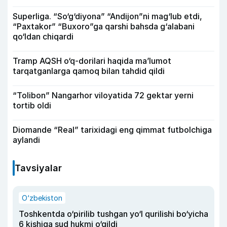
Superliga. “So‘g‘diyona” “Andijon”ni mag‘lub etdi,
“Paxtakor” “Buxoro”ga qarshi bahsda g‘alabani
qo‘ldan chiqardi
Tramp AQSH o‘q-dorilari haqida ma’lumot
tarqatganlarga qamoq bilan tahdid qildi
“Tolibon” Nangarhor viloyatida 72 gektar yerni
tortib oldi
Diomande “Real” tarixidagi eng qimmat futbolchiga
aylandi
Tavsiyalar
O‘zbekiston
Toshkentda o‘pirilib tushgan yo‘l qurilishi bo‘yicha
6 kishiga sud hukmi o‘qildi