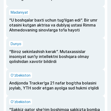
Madaniyat
“U boshqalar baxti uchun tug‘ilgan edi”. Bir umr
otasini kutgan aktrisa va dublyaj ustasi Rimma
Ahmedovaning sinovlarga to‘la hayoti
Dunyo
“Biroz sekinlashish kerak”. Mutaxassislar
insoniyat sun’iy intellektni boshqara olmay
qolishidan xavotir bildirdi
O‘zbekiston
Andijonda Tracker’ga 21 nafar bog‘cha bolasini
joylab, YTH sodir etgan ayolga sud hukmi o‘qildi
O‘zbekiston
“Sakkiz qator she’rim boshimga sakkizta bomba