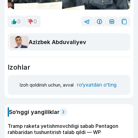
0
0
Azizbek Abduvaliyev
Izohlar
ro‘yxatdan o‘ting
Izoh qoldirish uchun, avval
So‘nggi yangiliklar
Tramp raketa yetishmovchiligi sabab Pentagon
rahbaridan tushuntirish talab qildi — WP