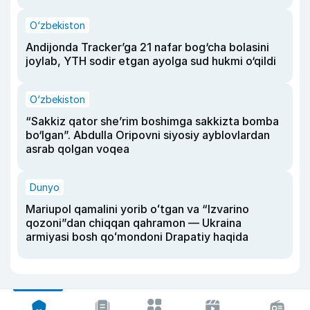
O‘zbekiston
Andijonda Tracker’ga 21 nafar bog‘cha bolasini
joylab, YTH sodir etgan ayolga sud hukmi o‘qildi
O‘zbekiston
“Sakkiz qator she’rim boshimga sakkizta bomba
bo‘lgan”. Abdulla Oripovni siyosiy ayblovlardan
asrab qolgan voqea
Dunyo
Mariupol qamalini yorib oʻtgan va “Izvarino
qozoni”dan chiqqan qahramon — Ukraina
armiyasi bosh qoʻmondoni Drapatiy haqida