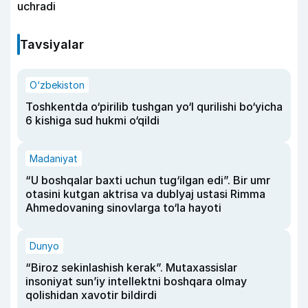
uchradi
Tavsiyalar
O‘zbekiston
Toshkentda o‘pirilib tushgan yo‘l qurilishi bo‘yicha
6 kishiga sud hukmi o‘qildi
Madaniyat
“U boshqalar baxti uchun tug‘ilgan edi”. Bir umr
otasini kutgan aktrisa va dublyaj ustasi Rimma
Ahmedovaning sinovlarga to‘la hayoti
Dunyo
“Biroz sekinlashish kerak”. Mutaxassislar
insoniyat sun’iy intellektni boshqara olmay
qolishidan xavotir bildirdi