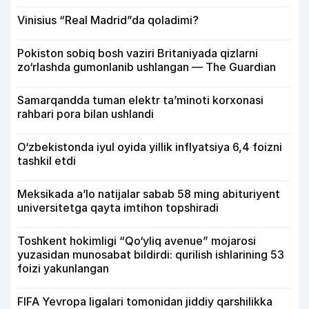
Vinisius “Real Madrid”da qoladimi?
Pokiston sobiq bosh vaziri Britaniyada qizlarni
zo‘rlashda gumonlanib ushlangan — The Guardian
Samarqandda tuman elektr ta’minoti korxonasi
rahbari pora bilan ushlandi
O‘zbekistonda iyul oyida yillik inflyatsiya 6,4 foizni
tashkil etdi
Meksikada a’lo natijalar sabab 58 ming abituriyent
universitetga qayta imtihon topshiradi
Toshkent hokimligi “Qo‘yliq avenue” mojarosi
yuzasidan munosabat bildirdi: qurilish ishlarining 53
foizi yakunlangan
FIFA Yevropa ligalari tomonidan jiddiy qarshilikka