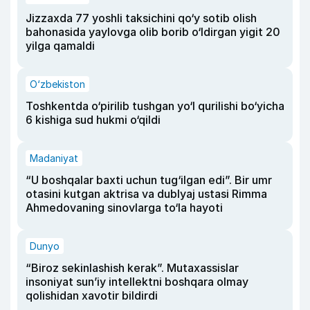
Jizzaxda 77 yoshli taksichini qo‘y sotib olish
bahonasida yaylovga olib borib o‘ldirgan yigit 20
yilga qamaldi
O‘zbekiston
Toshkentda o‘pirilib tushgan yo‘l qurilishi bo‘yicha
6 kishiga sud hukmi o‘qildi
Madaniyat
“U boshqalar baxti uchun tug‘ilgan edi”. Bir umr
otasini kutgan aktrisa va dublyaj ustasi Rimma
Ahmedovaning sinovlarga to‘la hayoti
Dunyo
“Biroz sekinlashish kerak”. Mutaxassislar
insoniyat sun’iy intellektni boshqara olmay
qolishidan xavotir bildirdi