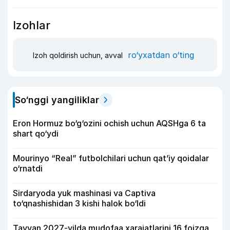
Izohlar
ro‘yxatdan o‘ting
Izoh qoldirish uchun, avval
So‘nggi yangiliklar
Eron Hormuz bo‘g‘ozini ochish uchun AQSHga 6 ta
shart qo‘ydi
Mourinyo “Real” futbolchilari uchun qat’iy qoidalar
o‘rnatdi
Sirdaryoda yuk mashinasi va Captiva
to‘qnashishidan 3 kishi halok bo‘ldi
Tayvan 2027-yilda mudofaa xarajatlarini 16 foizga