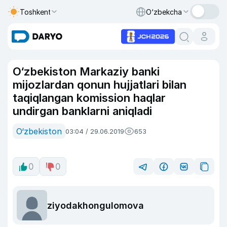
Toshkent
O‘zbekcha
O‘zbekiston Markaziy banki
mijozlardan qonun hujjatlari bilan
taqiqlangan komission haqlar
undirgan banklarni aniqladi
O‘zbekiston
03:04 / 29.06.2019
653
0
0
ziyodakhongulomova