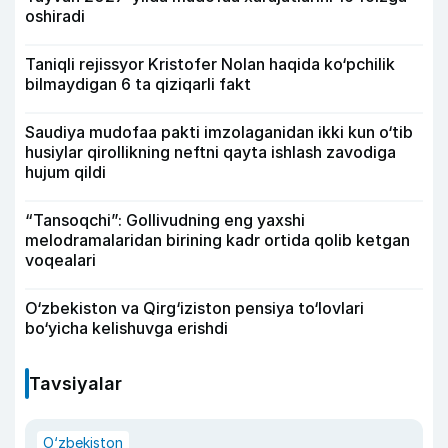
oshiradi
Taniqli rejissyor Kristofer Nolan haqida ko‘pchilik
bilmaydigan 6 ta qiziqarli fakt
Saudiya mudofaa pakti imzolaganidan ikki kun o‘tib
husiylar qirollikning neftni qayta ishlash zavodiga
hujum qildi
“Tansoqchi”: Gollivudning eng yaxshi
melodramalaridan birining kadr ortida qolib ketgan
voqealari
O‘zbekiston va Qirg‘iziston pensiya to‘lovlari
bo‘yicha kelishuvga erishdi
Tavsiyalar
O‘zbekiston