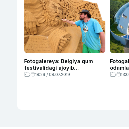
Fotogalereya: Belgiya qum
Fotogal
festivalidagi ajoyib
odamla
haykaltaroshlik namunalari
qanday
18:29 / 08.07.2019
13:0