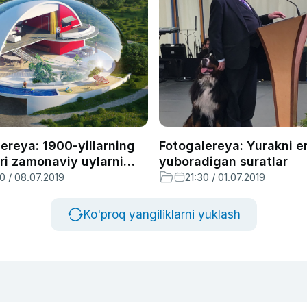
ereya: 1900-yillarning
Fotogalereya: Yurakni er
ri zamonaviy uylarni
yuboradigan suratlar
 tasavvur qilgan?
0 / 08.07.2019
21:30 / 01.07.2019
Ko'proq yangiliklarni yuklash