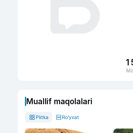
1
Ma
Muallif maqolalari
Plitka
Ro‘yxat