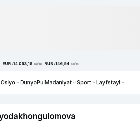
EUR :
RUB :
14 053,18
146,54
so'm
so'm
 Osiyo
Dunyo
Pul
Madaniyat
Sport
Layfstayl
iyodakhongulomova