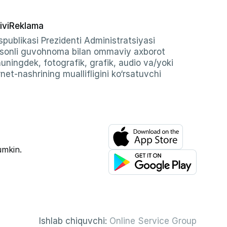
ivi
Reklama
publikasi Prezidenti Administratsiyasi
-sonli guvohnoma bilan ommaviy axborot
shuningdek, fotografik, grafik, audio va/yoki
et-nashrining muallifligini ko‘rsatuvchi
umkin.
Ishlab chiquvchi:
Online Service Group