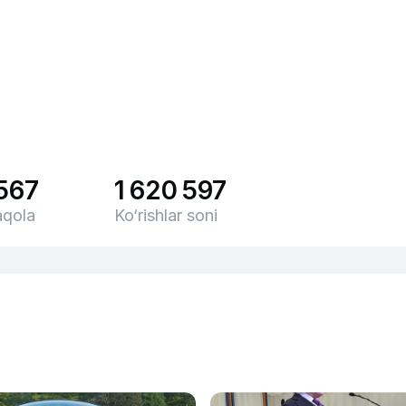
 567
1 620 597
qola
Ko‘rishlar soni