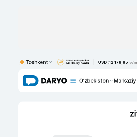
Toshkent
USD :
12 178,85
so'm
O‘zbekiston
Markaziy
z