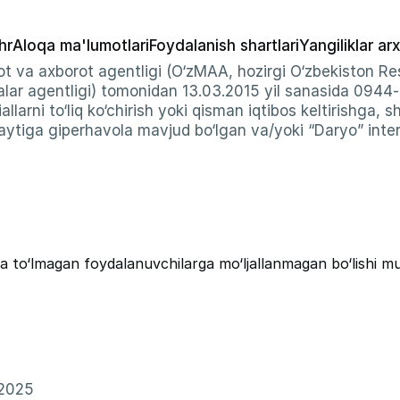
hr
Aloqa ma'lumotlari
Foydalanish shartlari
Yangiliklar arx
t va axborot agentligi (O‘zMAA, hozirgi O‘zbekiston Res
ar agentligi) tomonidan 13.03.2015 yil sanasida 0944
allarni to‘liq ko‘chirish yoki qisman iqtibos keltirishga, 
ytiga giperhavola mavjud bo‘lgan va/yoki “Daryo” intern
a to‘lmagan foydalanuvchilarga mo‘ljallanmagan bo‘lishi m
–2025