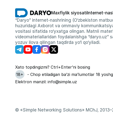
Maxfiylik siyosati
Internet-nas
“Daryo” internet-nashrining (O‘zbekiston matbuo
huzuridagi Axborot va ommaviy kommunikatsiyal
vositasi sifatida ro‘yxatga olingan. Matnli materi
videomateriallaridan foydalanishga “daryo.uz” sa
yozuv ilova qilingan taqdirda yo‘l qo‘yiladi.
Xato topdingizmi? Ctrl+Enter’ni bosing
18+
- Chop etiladigan ba’zi ma’lumotlar 18 yoshg
Elektron manzil: info@simple.uz
© «Simple Networking Solutions» MChJ, 2013