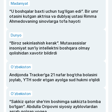
Madaniyat
“U boshqalar baxti uchun tug‘ilgan edi”. Bir umr
otasini kutgan aktrisa va dublyaj ustasi Rimma
Ahmedovaning sinovlarga to‘la hayoti
Dunyo
“Biroz sekinlashish kerak”. Mutaxassislar
insoniyat sun’iy intellektni boshqara olmay
qolishidan xavotir bildirdi
O‘zbekiston
Andijonda Tracker’ga 21 nafar bog‘cha bolasini
joylab, YTH sodir etgan ayolga sud hukmi o‘qildi
O‘zbekiston
“Sakkiz qator she’rim boshimga sakkizta bomba
bo‘lgan”. Abdulla Oripovni siyosiy ayblovlardan
asrab qolgan voqea