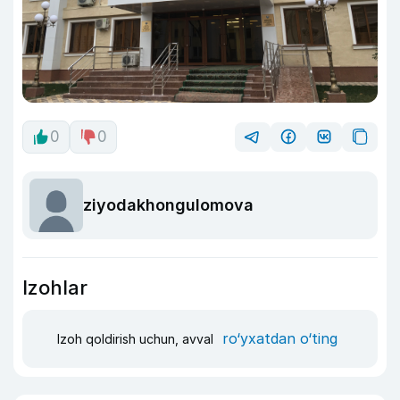
0
0
ziyodakhongulomova
Izohlar
ro‘yxatdan o‘ting
Izoh qoldirish uchun, avval