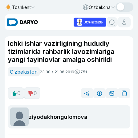
Toshkent
O‘zbekcha
Ichki ishlar vazirligining hududiy
tizimlarida rahbarlik lavozimlariga
yangi tayinlovlar amalga oshirildi
O‘zbekiston
23:30 / 21.06.2019
751
0
0
ziyodakhongulomova