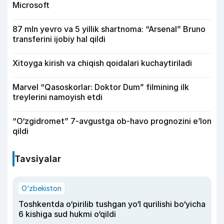
Microsoft
87 mln yevro va 5 yillik shartnoma: “Arsenal” Bruno
transferini ijobiy hal qildi
Xitoyga kirish va chiqish qoidalari kuchaytiriladi
Marvel “Qasoskorlar: Doktor Dum” filmining ilk
treylerini namoyish etdi
“O‘zgidromet” 7-avgustga ob-havo prognozini e’lon
qildi
Tavsiyalar
O‘zbekiston
Toshkentda o‘pirilib tushgan yo‘l qurilishi bo‘yicha
6 kishiga sud hukmi o‘qildi