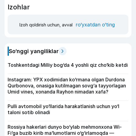
Izohlar
ro‘yxatdan o‘ting
Izoh qoldirish uchun, avval
So‘nggi yangiliklar
Toshkentdagi Milliy bog‘da 4 yoshli qiz cho‘kib ketdi
Instagram: YPX xodimidan ko‘rmana olgan Durdona
Qurbonova, onasiga kutilmagan sovg‘a tayyorlagan
Umid vines, xonanda Rayhon nimadan xafa?
Pulli avtomobil yo‘llarida harakatlanish uchun yo‘l
taloni sotib olinadi
Rossiya hakerlari dunyo bo‘ylab mehmonxona Wi-
Fi’ga buzib kirib ma’lumotlarni o‘g‘irlamoqda —