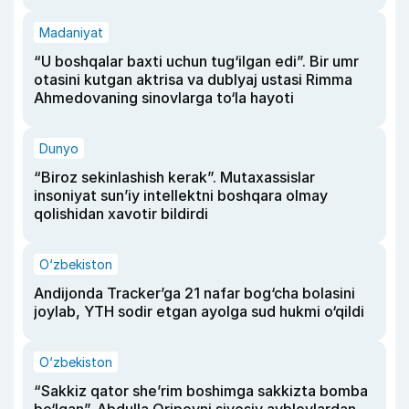
Madaniyat
“U boshqalar baxti uchun tug‘ilgan edi”. Bir umr
otasini kutgan aktrisa va dublyaj ustasi Rimma
Ahmedovaning sinovlarga to‘la hayoti
Dunyo
“Biroz sekinlashish kerak”. Mutaxassislar
insoniyat sun’iy intellektni boshqara olmay
qolishidan xavotir bildirdi
O‘zbekiston
Andijonda Tracker’ga 21 nafar bog‘cha bolasini
joylab, YTH sodir etgan ayolga sud hukmi o‘qildi
O‘zbekiston
“Sakkiz qator she’rim boshimga sakkizta bomba