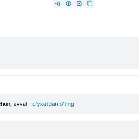
uchun, avval
ro‘yxatdan o‘ting