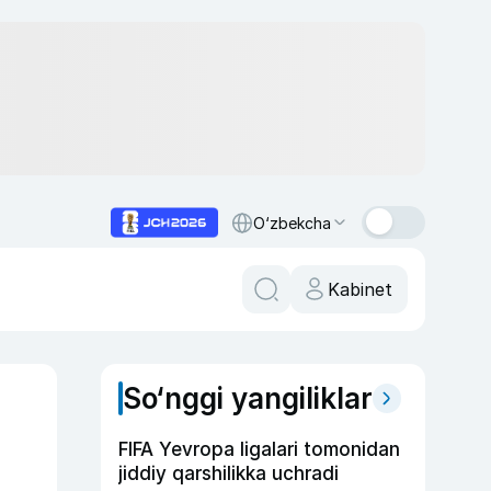
O‘zbekcha
Kabinet
So‘nggi yangiliklar
FIFA Yevropa ligalari tomonidan
jiddiy qarshilikka uchradi