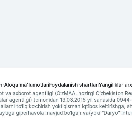
hr
Aloqa ma'lumotlari
Foydalanish shartlari
Yangiliklar arx
t va axborot agentligi (O‘zMAA, hozirgi O‘zbekiston Res
ar agentligi) tomonidan 13.03.2015 yil sanasida 0944
allarni to‘liq ko‘chirish yoki qisman iqtibos keltirishga, 
ytiga giperhavola mavjud bo‘lgan va/yoki “Daryo” intern