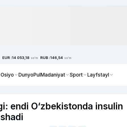
EUR :
RUB :
14 053,18
146,54
so'm
so'm
 Osiyo
Dunyo
Pul
Madaniyat
Sport
Layfstayl
gi: endi O‘zbekistonda insulin
ashadi