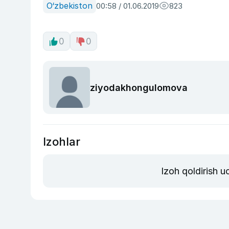
O‘zbekiston
00:58 / 01.06.2019
823
0
0
ziyodakhongulomova
Izohlar
Izoh qoldirish 