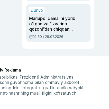
qolgan voqea
Dunyo
Mariupol qamalini yorib
oʻtgan va “Izvarino
qozoni”dan chiqqan
qahramon — Ukraina
19:50 / 29.07.2026
armiyasi bosh
qoʻmondoni Drapatiy
haqida
ivi
Reklama
publikasi Prezidenti Administratsiyasi
-sonli guvohnoma bilan ommaviy axborot
shuningdek, fotografik, grafik, audio va/yoki
et-nashrining muallifligini ko‘rsatuvchi