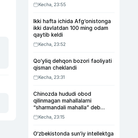
Kecha, 23:55
Ikki hafta ichida Afg‘onistonga
ikki davlatdan 100 ming odam
qaytib keldi
Kecha, 23:52
Qo‘yliq dehqon bozori faoliyati
qisman cheklandi
Kecha, 23:31
Chinozda hududi obod
qilinmagan mahallalarni
“sharmandali mahalla” deb
belgilash boshlandi
Kecha, 23:15
O‘zbekistonda sun‘iy intellektga