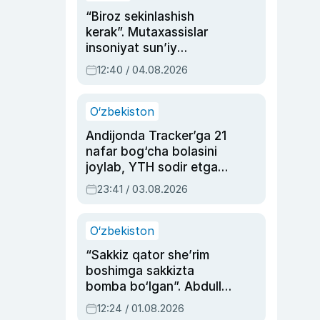
“Biroz sekinlashish
kerak”. Mutaxassislar
insoniyat sun’iy
intellektni boshqara
12:40 / 04.08.2026
olmay qolishidan xavotir
bildirdi
O‘zbekiston
Andijonda Tracker’ga 21
nafar bog‘cha bolasini
joylab, YTH sodir etgan
ayolga sud hukmi o‘qildi
23:41 / 03.08.2026
O‘zbekiston
“Sakkiz qator she’rim
boshimga sakkizta
bomba bo‘lgan”. Abdulla
Oripovni siyosiy
12:24 / 01.08.2026
ayblovlardan asrab