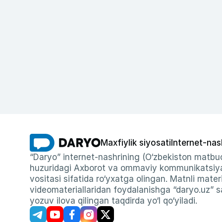
Maxfiylik siyosati
Internet-nas
“Daryo” internet-nashrining (O‘zbekiston matbuo
huzuridagi Axborot va ommaviy kommunikatsiyal
vositasi sifatida ro‘yxatga olingan. Matnli materi
videomateriallaridan foydalanishga “daryo.uz” sa
yozuv ilova qilingan taqdirda yo‘l qo‘yiladi.