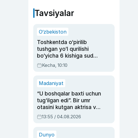
Tavsiyalar
O‘zbekiston
Toshkentda o‘pirilib
tushgan yo‘l qurilishi
bo‘yicha 6 kishiga sud
hukmi o‘qildi
Kecha, 10:10
Madaniyat
“U boshqalar baxti uchun
tug‘ilgan edi”. Bir umr
otasini kutgan aktrisa va
dublyaj ustasi Rimma
13:55 / 04.08.2026
Ahmedovaning
sinovlarga to‘la hayoti
Dunyo