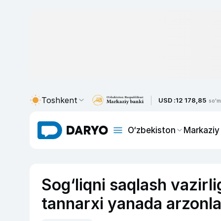
Toshkent
USD :
12 178,85
so'm
O‘zbekiston
Markaziy
Sog‘liqni saqlash vazirli
tannarxi yanada arzonl