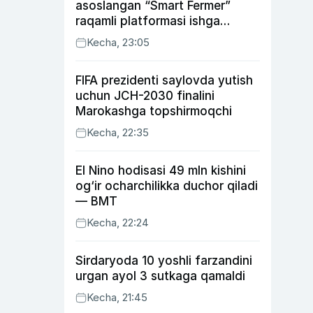
asoslangan “Smart Fermer”
raqamli platformasi ishga
tushiriladi
Kecha, 23:05
FIFA prezidenti saylovda yutish
uchun JCH-2030 finalini
Marokashga topshirmoqchi
Kecha, 22:35
El Nino hodisasi 49 mln kishini
og‘ir ocharchilikka duchor qiladi
— BMT
Kecha, 22:24
Sirdaryoda 10 yoshli farzandini
urgan ayol 3 sutkaga qamaldi
Kecha, 21:45